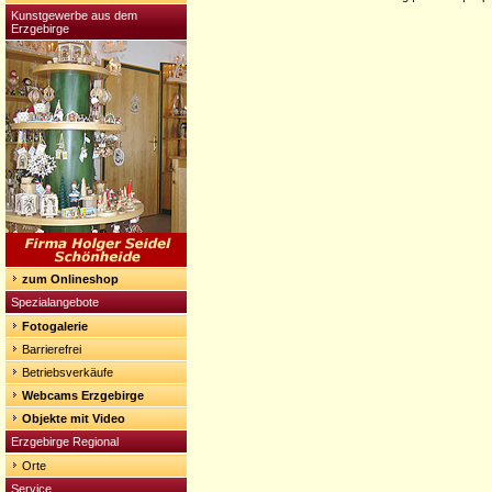
Kunstgewerbe aus dem
Erzgebirge
zum Onlineshop
Spezialangebote
Fotogalerie
Barrierefrei
Betriebsverkäufe
Webcams Erzgebirge
Objekte mit Video
Erzgebirge Regional
Orte
Service