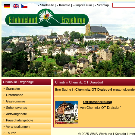
Startseite
|
Kontakt
|
Impressum
|
Sitemap
Urlaub im Erzgebirge
Urlaub in Chemnitz OT Draisdorf
Startseite
Ihre Suche in
Chemnitz OT Draisdorf
ergab folgende
Unterkünfte
Gastronomie
Ortsbeschreibung
Sehenswertes
von Chemnitz OT Draisdorf
Aktivangebote
Pauschalangebote
Veranstaltungen
Touren
© 2025
WMS-Werbung
|
Kontakt
|
Imp