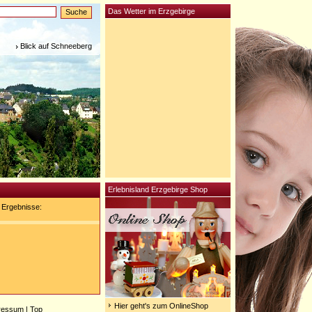
Das Wetter im Erzgebirge
Blick auf Schneeberg
Erlebnisland Erzgebirge Shop
 Ergebnisse:
Hier geht's zum OnlineShop
ressum
|
Top