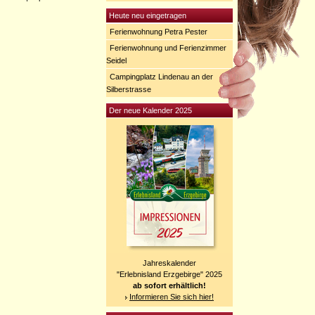
Heute neu eingetragen
Ferienwohnung Petra Pester
Ferienwohnung und Ferienzimmer
Seidel
Campingplatz Lindenau an der
Silberstrasse
Der neue Kalender 2025
Jahreskalender
"Erlebnisland Erzgebirge" 2025
ab sofort erhältlich!
Informieren Sie sich hier!