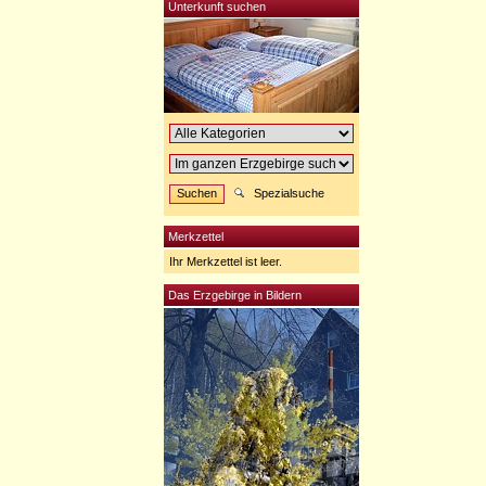
Unterkunft suchen
Spezialsuche
Merkzettel
Ihr Merkzettel ist leer.
Das Erzgebirge in Bildern