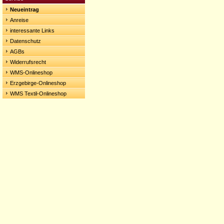
Neueintrag
Anreise
interessante Links
Datenschutz
AGBs
Widerrufsrecht
WMS-Onlineshop
Erzgebirge-Onlineshop
WMS Textil-Onlineshop