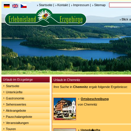
Startseite
|
Kontakt
|
Impressum
|
Sitemap
Blick 
Urlaub im Erzgebirge
Urlaub in Chemnitz
Startseite
Ihre Suche in
Chemnitz
ergab folgende Ergebnisse:
Unterkünfte
Gastronomie
Ortsbeschreibung
Sehenswertes
von Chemnitz
Aktivangebote
Pauschalangebote
Veranstaltungen
Touren
Unterk�nfte