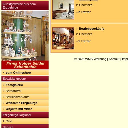
Kunstgewerbe aus dem
in Chemnitz
Erzgebirge
2 Treffer
Betriebsverkäufe
in Chemnitz
1 Treffer
© 2025
WMS-Werbung
|
Kontakt
|
Imp
zum Onlineshop
Spezialangebote
Fotogalerie
Barrierefrei
Betriebsverkäufe
Webcams Erzgebirge
Objekte mit Video
Erzgebirge Regional
Orte
Service