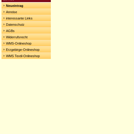
Neueintrag
Anreise
interessante Links
Datenschutz
AGBs
Widerrufsrecht
WMS-Onlineshop
Erzgebirge-Onlineshop
WMS Textil-Onlineshop