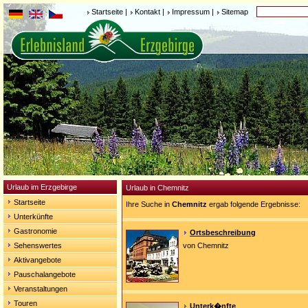
Startseite
|
Kontakt
|
Impressum
|
Sitemap
Urlaub im Erzgebirge
Urlaub in Chemnitz
Startseite
Ihre Suche in
Chemnitz
ergab folgende Ergebnisse:
Unterkünfte
Gastronomie
Ortsbeschreibung
Sehenswertes
von Chemnitz
Aktivangebote
Pauschalangebote
Veranstaltungen
Touren
Unterk�nfte