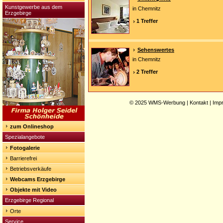
Kunstgewerbe aus dem
in Chemnitz
Erzgebirge
1 Treffer
Sehenswertes
in Chemnitz
2 Treffer
© 2025
WMS-Werbung
|
Kontakt
|
Imp
zum Onlineshop
Spezialangebote
Fotogalerie
Barrierefrei
Betriebsverkäufe
Webcams Erzgebirge
Objekte mit Video
Erzgebirge Regional
Orte
Service