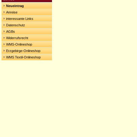
Neueintrag
Anreise
interessante Links
Datenschutz
AGBs
Widerrufsrecht
WMS-Onlineshop
Erzgebirge-Onlineshop
WMS Textil-Onlineshop