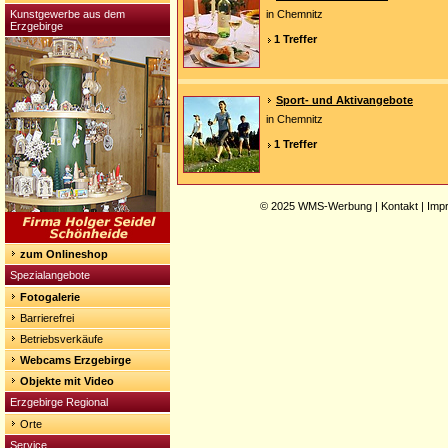
Kunstgewerbe aus dem
in Chemnitz
Erzgebirge
1 Treffer
Sport- und Aktivangebote
in Chemnitz
1 Treffer
© 2025
WMS-Werbung
|
Kontakt
|
Imp
zum Onlineshop
Spezialangebote
Fotogalerie
Barrierefrei
Betriebsverkäufe
Webcams Erzgebirge
Objekte mit Video
Erzgebirge Regional
Orte
Service