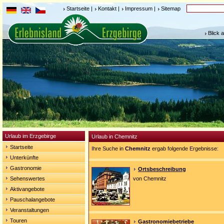
Startseite
|
Kontakt
|
Impressum
|
Sitemap
Blick 
Urlaub im Erzgebirge
Urlaub in Chemnitz
Startseite
Ihre Suche in
Chemnitz
ergab folgende Ergebnisse:
Unterkünfte
Gastronomie
Ortsbeschreibung
Sehenswertes
von Chemnitz
Aktivangebote
Pauschalangebote
Veranstaltungen
Touren
Gastronomiebetriebe