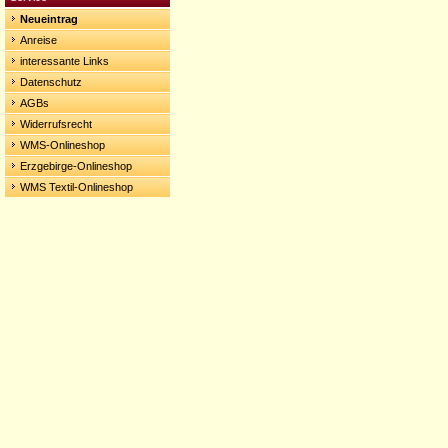
Neueintrag
Anreise
interessante Links
Datenschutz
AGBs
Widerrufsrecht
WMS-Onlineshop
Erzgebirge-Onlineshop
WMS Textil-Onlineshop