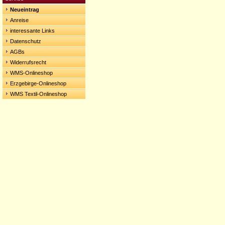
Neueintrag
Anreise
interessante Links
Datenschutz
AGBs
Widerrufsrecht
WMS-Onlineshop
Erzgebirge-Onlineshop
WMS Textil-Onlineshop