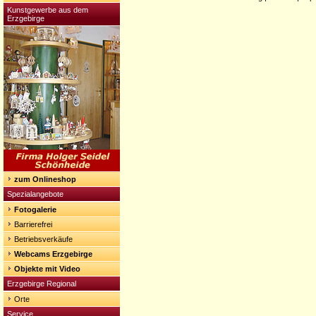
Kunstgewerbe aus dem
Erzgebirge
zum Onlineshop
Spezialangebote
Fotogalerie
Barrierefrei
Betriebsverkäufe
Webcams Erzgebirge
Objekte mit Video
Erzgebirge Regional
Orte
Service