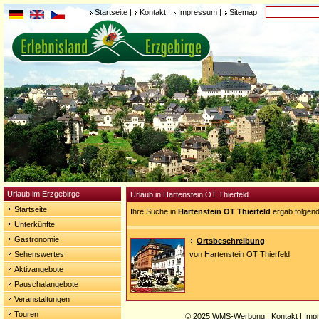
Startseite
|
Kontakt
|
Impressum
|
Sitemap
Urlaub im Erzgebirge
Urlaub in Hartenstein OT Thierfeld
Startseite
Ihre Suche in
Hartenstein OT Thierfeld
ergab folgend
Unterkünfte
Gastronomie
Ortsbeschreibung
Sehenswertes
von Hartenstein OT Thierfeld
Aktivangebote
Pauschalangebote
Veranstaltungen
Touren
© 2025
WMS-Werbung
|
Kontakt
|
Imp