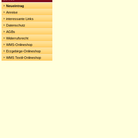
Neueintrag
Anreise
interessante Links
Datenschutz
AGBs
Widerrufsrecht
WMS-Onlineshop
Erzgebirge-Onlineshop
WMS Textil-Onlineshop