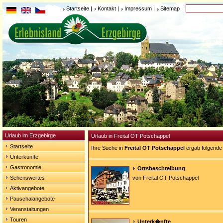
Startseite
|
Kontakt
|
Impressum
|
Sitemap
Urlaub im Erzgebirge
Urlaub in Freital OT Potschappel
Startseite
Ihre Suche in
Freital OT Potschappel
ergab folgende
Unterkünfte
Gastronomie
Ortsbeschreibung
Sehenswertes
von Freital OT Potschappel
Aktivangebote
Pauschalangebote
Veranstaltungen
Touren
Unterk�nfte