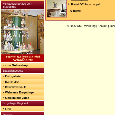
Kunstgewerbe aus dem
in Freital OT Potschappel
Erzgebirge
6 Treffer
© 2025
WMS-Werbung
|
Kontakt
|
Imp
zum Onlineshop
Spezialangebote
Fotogalerie
Barrierefrei
Betriebsverkäufe
Webcams Erzgebirge
Objekte mit Video
Erzgebirge Regional
Orte
Service