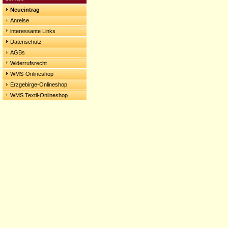
Neueintrag
Anreise
interessante Links
Datenschutz
AGBs
Widerrufsrecht
WMS-Onlineshop
Erzgebirge-Onlineshop
WMS Textil-Onlineshop