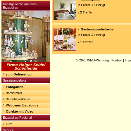
Kunstgewerbe aus dem
in Freital OT Birkigt
Erzgebirge
2 Treffer
Gastronomiebetriebe
in Freital OT Birkigt
1 Treffer
© 2025
WMS-Werbung
|
Kontakt
|
Imp
zum Onlineshop
Spezialangebote
Fotogalerie
Barrierefrei
Betriebsverkäufe
Webcams Erzgebirge
Objekte mit Video
Erzgebirge Regional
Orte
Service