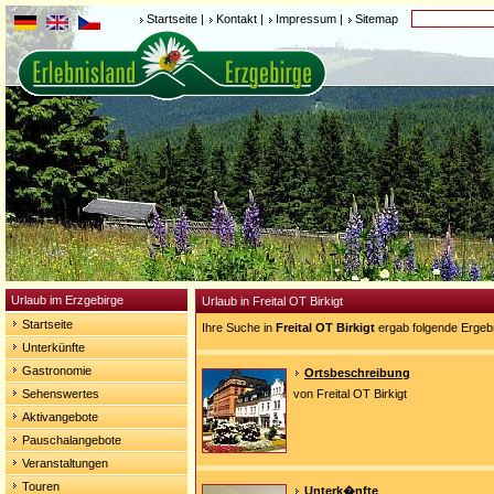
Startseite
|
Kontakt
|
Impressum
|
Sitemap
Urlaub im Erzgebirge
Urlaub in Freital OT Birkigt
Startseite
Ihre Suche in
Freital OT Birkigt
ergab folgende Ergeb
Unterkünfte
Gastronomie
Ortsbeschreibung
Sehenswertes
von Freital OT Birkigt
Aktivangebote
Pauschalangebote
Veranstaltungen
Touren
Unterk�nfte