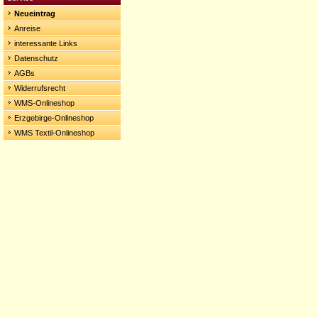
Neueintrag
Anreise
interessante Links
Datenschutz
AGBs
Widerrufsrecht
WMS-Onlineshop
Erzgebirge-Onlineshop
WMS Textil-Onlineshop