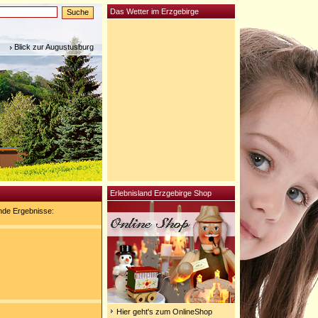
Das Wetter im Erzgebirge
Blick zur Augustusburg
Erlebnisland Erzgebirge Shop
nde Ergebnisse:
Hier geht's zum OnlineShop