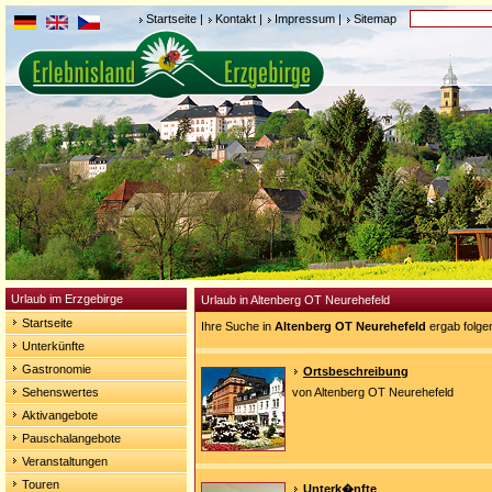
Startseite
|
Kontakt
|
Impressum
|
Sitemap
Urlaub im Erzgebirge
Urlaub in Altenberg OT Neurehefeld
Startseite
Ihre Suche in
Altenberg OT Neurehefeld
ergab folge
Unterkünfte
Gastronomie
Ortsbeschreibung
Sehenswertes
von Altenberg OT Neurehefeld
Aktivangebote
Pauschalangebote
Veranstaltungen
Touren
Unterk�nfte