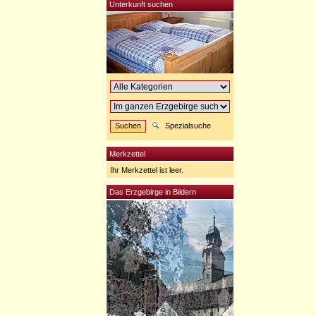
Unterkunft suchen
Spezialsuche
Merkzettel
Ihr Merkzettel ist leer.
Das Erzgebirge in Bildern