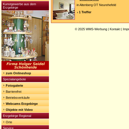
Kunstgewerbe aus dem
in Altenberg OT Neurehefeld
Erzgebirge
1 Treffer
© 2025
WMS-Werbung
|
Kontakt
|
Imp
zum Onlineshop
Spezialangebote
Fotogalerie
Barrierefrei
Betriebsverkäufe
Webcams Erzgebirge
Objekte mit Video
Erzgebirge Regional
Orte
Service