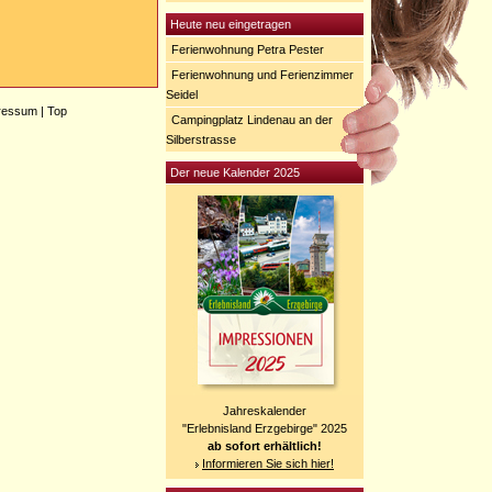
Heute neu eingetragen
Ferienwohnung Petra Pester
Ferienwohnung und Ferienzimmer
Seidel
ressum
|
Top
Campingplatz Lindenau an der
Silberstrasse
Der neue Kalender 2025
Jahreskalender
"Erlebnisland Erzgebirge" 2025
ab sofort erhältlich!
Informieren Sie sich hier!