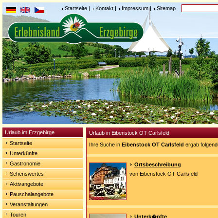
Startseite
|
Kontakt
|
Impressum
|
Sitemap
Urlaub im Erzgebirge
Urlaub in Eibenstock OT Carlsfeld
Startseite
Ihre Suche in
Eibenstock OT Carlsfeld
ergab folgend
Unterkünfte
Gastronomie
Ortsbeschreibung
Sehenswertes
von Eibenstock OT Carlsfeld
Aktivangebote
Pauschalangebote
Veranstaltungen
Touren
Unterk�nfte