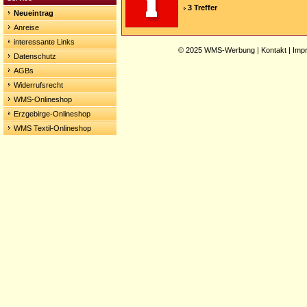
3 Treffer
Neueintrag
Anreise
interessante Links
© 2025
WMS-Werbung
|
Kontakt
|
Imp
Datenschutz
AGBs
Widerrufsrecht
WMS-Onlineshop
Erzgebirge-Onlineshop
WMS Textil-Onlineshop