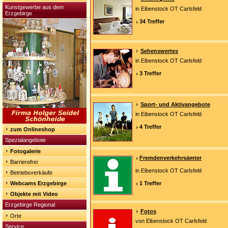
Kunstgewerbe aus dem
in Eibenstock OT Carlsfeld
Erzgebirge
34 Treffer
Sehenswertes
in Eibenstock OT Carlsfeld
3 Treffer
Sport- und Aktivangebote
in Eibenstock OT Carlsfeld
4 Treffer
zum Onlineshop
Spezialangebote
Fotogalerie
Fremdenverkehrsämter
Barrierefrei
in Eibenstock OT Carlsfeld
Betriebsverkäufe
Webcams Erzgebirge
1 Treffer
Objekte mit Video
Erzgebirge Regional
Fotos
Orte
von Eibenstock OT Carlsfeld
Service