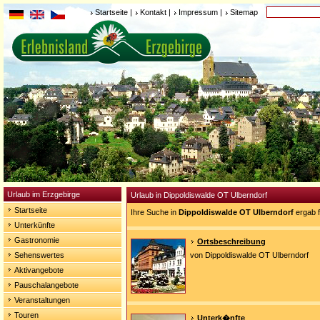
Startseite
|
Kontakt
|
Impressum
|
Sitemap
Urlaub im Erzgebirge
Urlaub in Dippoldiswalde OT Ulberndorf
Startseite
Ihre Suche in
Dippoldiswalde OT Ulberndorf
ergab f
Unterkünfte
Gastronomie
Ortsbeschreibung
Sehenswertes
von Dippoldiswalde OT Ulberndorf
Aktivangebote
Pauschalangebote
Veranstaltungen
Touren
Unterk�nfte