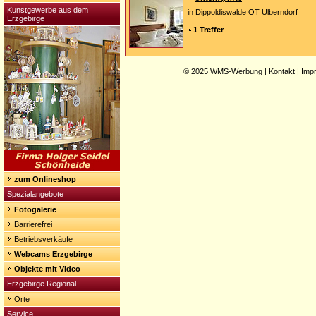
Kunstgewerbe aus dem
in Dippoldiswalde OT Ulberndorf
Erzgebirge
1 Treffer
© 2025
WMS-Werbung
|
Kontakt
|
Imp
zum Onlineshop
Spezialangebote
Fotogalerie
Barrierefrei
Betriebsverkäufe
Webcams Erzgebirge
Objekte mit Video
Erzgebirge Regional
Orte
Service