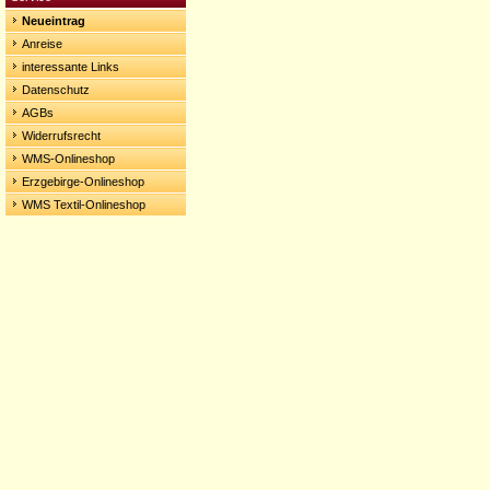
Neueintrag
Anreise
interessante Links
Datenschutz
AGBs
Widerrufsrecht
WMS-Onlineshop
Erzgebirge-Onlineshop
WMS Textil-Onlineshop