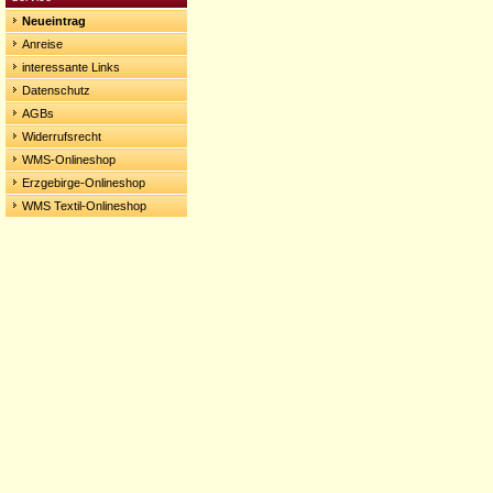
Neueintrag
Anreise
interessante Links
Datenschutz
AGBs
Widerrufsrecht
WMS-Onlineshop
Erzgebirge-Onlineshop
WMS Textil-Onlineshop