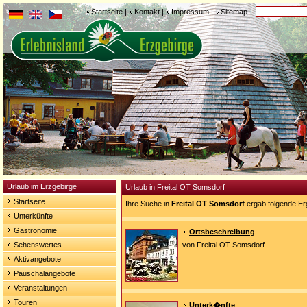
Startseite
|
Kontakt
|
Impressum
|
Sitemap
Urlaub im Erzgebirge
Urlaub in Freital OT Somsdorf
Startseite
Ihre Suche in
Freital OT Somsdorf
ergab folgende Er
Unterkünfte
Gastronomie
Ortsbeschreibung
Sehenswertes
von Freital OT Somsdorf
Aktivangebote
Pauschalangebote
Veranstaltungen
Touren
Unterk�nfte