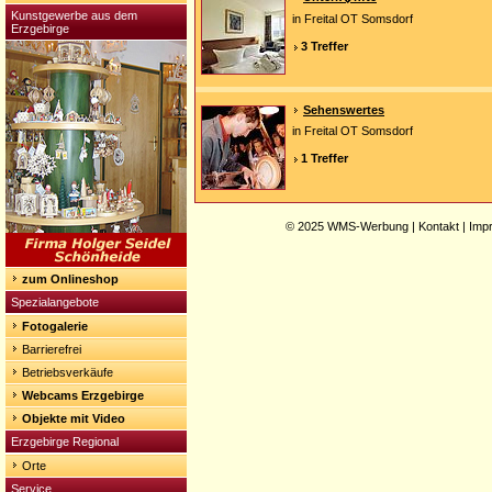
Kunstgewerbe aus dem
in Freital OT Somsdorf
Erzgebirge
3 Treffer
Sehenswertes
in Freital OT Somsdorf
1 Treffer
© 2025
WMS-Werbung
|
Kontakt
|
Imp
zum Onlineshop
Spezialangebote
Fotogalerie
Barrierefrei
Betriebsverkäufe
Webcams Erzgebirge
Objekte mit Video
Erzgebirge Regional
Orte
Service