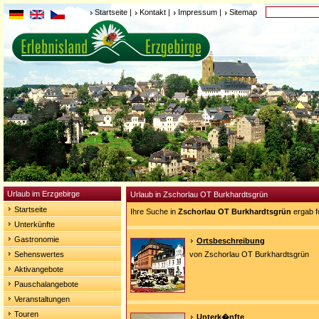
Startseite
|
Kontakt
|
Impressum
|
Sitemap
Urlaub im Erzgebirge
Urlaub in Zschorlau OT Burkhardtsgrün
Startseite
Ihre Suche in
Zschorlau OT Burkhardtsgrün
ergab f
Unterkünfte
Gastronomie
Ortsbeschreibung
Sehenswertes
von Zschorlau OT Burkhardtsgrün
Aktivangebote
Pauschalangebote
Veranstaltungen
Touren
Unterk�nfte