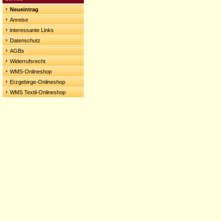
Neueintrag
Anreise
interessante Links
Datenschutz
AGBs
Widerrufsrecht
WMS-Onlineshop
Erzgebirge-Onlineshop
WMS Textil-Onlineshop