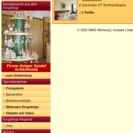
Kunstgewerbe aus dem
in Zschorlau OT Burkhardtsgrün
Erzgebirge
1 Treffer
© 2025
WMS-Werbung
|
Kontakt
|
Imp
zum Onlineshop
Spezialangebote
Fotogalerie
Barrierefrei
Betriebsverkäufe
Webcams Erzgebirge
Objekte mit Video
Erzgebirge Regional
Orte
Service