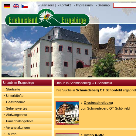
Startseite
|
Kontakt
|
Impressum
|
Sitemap
Urlaub im Erzgebirge
Urlaub in Schmiedeberg OT Schönfeld
Startseite
Ihre Suche in
Schmiedeberg OT Schönfeld
ergab fo
Unterkünfte
Gastronomie
Ortsbeschreibung
Sehenswertes
von Schmiedeberg OT Schönfeld
Aktivangebote
Pauschalangebote
Veranstaltungen
Touren
Unterk�nfte