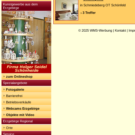
Kunstgewerbe aus dem
in Schmiedeberg OT Schönfeld
Erzgebirge
3 Treffer
© 2025
WMS-Werbung
|
Kontakt
|
Imp
zum Onlineshop
Spezialangebote
Fotogalerie
Barrierefrei
Betriebsverkäufe
Webcams Erzgebirge
Objekte mit Video
Erzgebirge Regional
Orte
Service