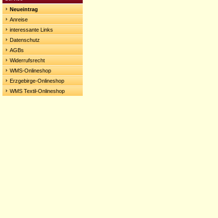
Neueintrag
Anreise
interessante Links
Datenschutz
AGBs
Widerrufsrecht
WMS-Onlineshop
Erzgebirge-Onlineshop
WMS Textil-Onlineshop