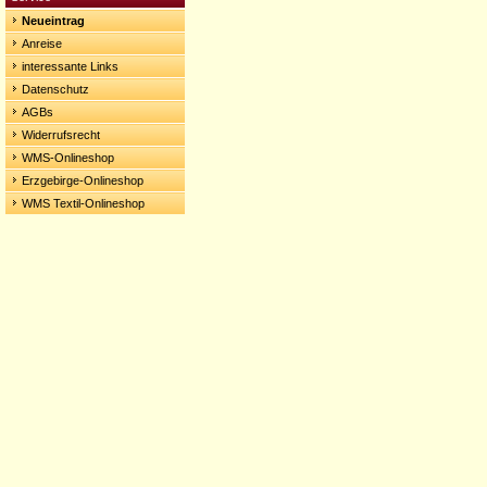
Neueintrag
Anreise
interessante Links
Datenschutz
AGBs
Widerrufsrecht
WMS-Onlineshop
Erzgebirge-Onlineshop
WMS Textil-Onlineshop