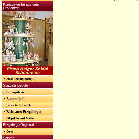
Kunstgewerbe aus dem
Erzgebirge
zum Onlineshop
Spezialangebote
Fotogalerie
Barrierefrei
Betriebsverkäufe
Webcams Erzgebirge
Objekte mit Video
Erzgebirge Regional
Orte
Service