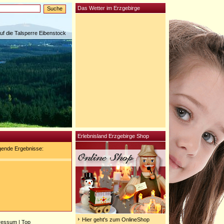
Das Wetter im Erzgebirge
auf die Talsperre Eibenstock
Erlebnisland Erzgebirge Shop
gende Ergebnisse:
Hier geht's zum OnlineShop
ressum
|
Top