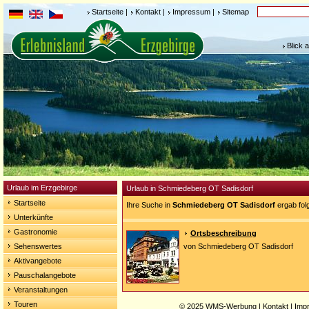
Startseite
|
Kontakt
|
Impressum
|
Sitemap
Blick 
Urlaub im Erzgebirge
Urlaub in Schmiedeberg OT Sadisdorf
Startseite
Ihre Suche in
Schmiedeberg OT Sadisdorf
ergab fol
Unterkünfte
Gastronomie
Ortsbeschreibung
Sehenswertes
von Schmiedeberg OT Sadisdorf
Aktivangebote
Pauschalangebote
Veranstaltungen
Touren
© 2025
WMS-Werbung
|
Kontakt
|
Imp