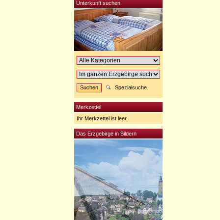
Unterkunft suchen
Spezialsuche
Merkzettel
Ihr Merkzettel ist leer.
Das Erzgebirge in Bildern