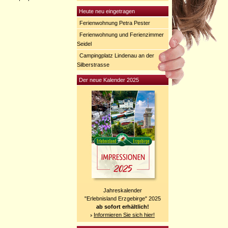
Heute neu eingetragen
Ferienwohnung Petra Pester
Ferienwohnung und Ferienzimmer
Seidel
Campingplatz Lindenau an der
Silberstrasse
Der neue Kalender 2025
Jahreskalender
"Erlebnisland Erzgebirge" 2025
ab sofort erhältlich!
Informieren Sie sich hier!