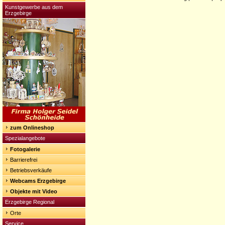
Kunstgewerbe aus dem
Erzgebirge
zum Onlineshop
Spezialangebote
Fotogalerie
Barrierefrei
Betriebsverkäufe
Webcams Erzgebirge
Objekte mit Video
Erzgebirge Regional
Orte
Service