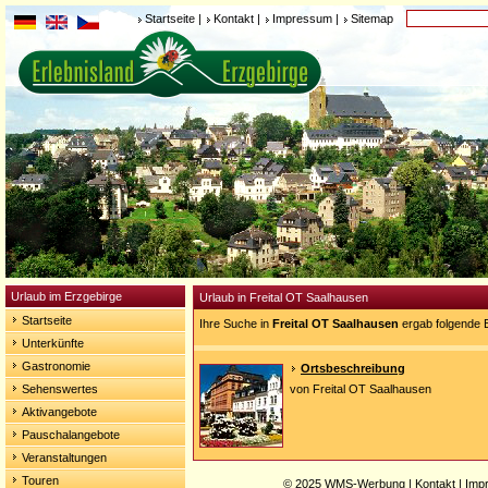
Startseite
|
Kontakt
|
Impressum
|
Sitemap
Urlaub im Erzgebirge
Urlaub in Freital OT Saalhausen
Startseite
Ihre Suche in
Freital OT Saalhausen
ergab folgende 
Unterkünfte
Gastronomie
Ortsbeschreibung
Sehenswertes
von Freital OT Saalhausen
Aktivangebote
Pauschalangebote
Veranstaltungen
Touren
© 2025
WMS-Werbung
|
Kontakt
|
Imp