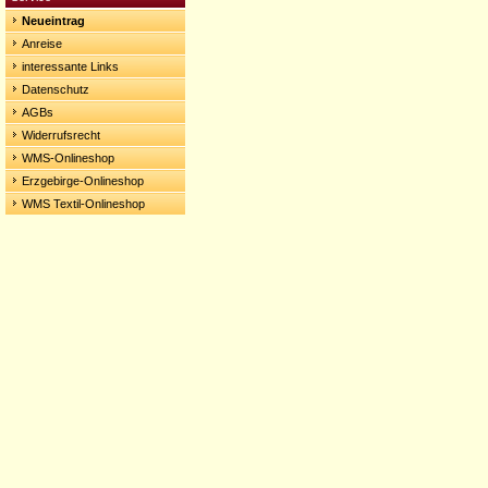
Neueintrag
Anreise
interessante Links
Datenschutz
AGBs
Widerrufsrecht
WMS-Onlineshop
Erzgebirge-Onlineshop
WMS Textil-Onlineshop