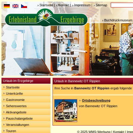
Startseite
|
Kontakt
|
Impressum
|
Sitemap
Buchdruckmuseum 
Urlaub im Erzgebirge
Urlaub in Bannewitz OT Rippien
Startseite
Ihre Suche in
Bannewitz OT Rippien
ergab folgende 
Unterkünfte
Gastronomie
Ortsbeschreibung
Sehenswertes
von Bannewitz OT Rippien
Aktivangebote
Pauschalangebote
Veranstaltungen
Touren
© 2025
WMS-Werbung
|
Kontakt
|
Imp