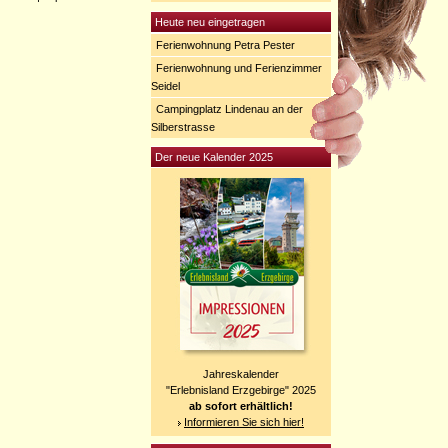
Heute neu eingetragen
Ferienwohnung Petra Pester
Ferienwohnung und Ferienzimmer
Seidel
Campingplatz Lindenau an der
Silberstrasse
Der neue Kalender 2025
Jahreskalender
"Erlebnisland Erzgebirge" 2025
ab sofort erhältlich!
Informieren Sie sich hier!