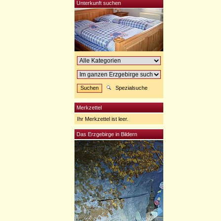
Unterkunft suchen
Spezialsuche
Merkzettel
Ihr Merkzettel ist leer.
Das Erzgebirge in Bildern