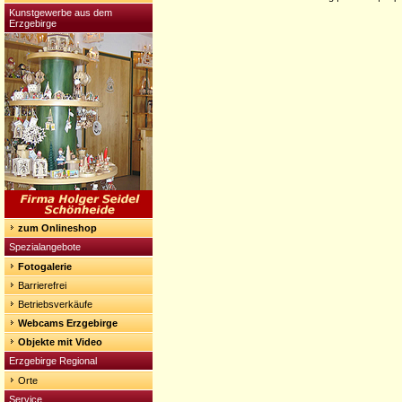
Kunstgewerbe aus dem
Erzgebirge
zum Onlineshop
Spezialangebote
Fotogalerie
Barrierefrei
Betriebsverkäufe
Webcams Erzgebirge
Objekte mit Video
Erzgebirge Regional
Orte
Service