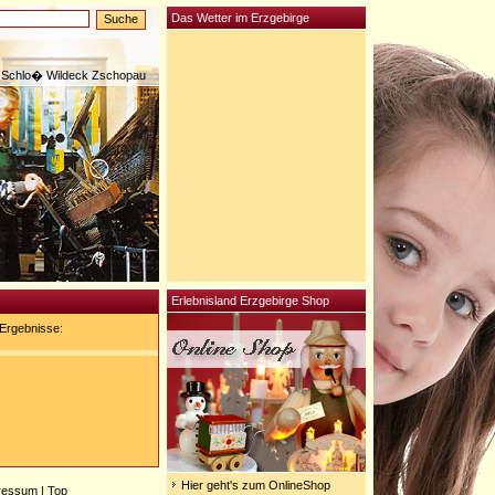
Das Wetter im Erzgebirge
Schlo� Wildeck Zschopau
Erlebnisland Erzgebirge Shop
Ergebnisse:
Hier geht's zum OnlineShop
ressum
|
Top