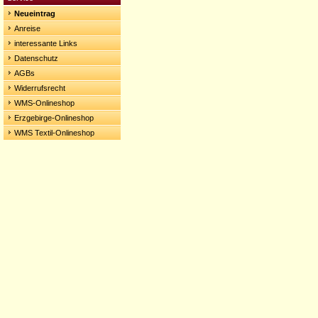
Neueintrag
Anreise
interessante Links
Datenschutz
AGBs
Widerrufsrecht
WMS-Onlineshop
Erzgebirge-Onlineshop
WMS Textil-Onlineshop