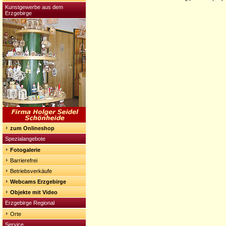
Kunstgewerbe aus dem
Erzgebirge
zum Onlineshop
Spezialangebote
Fotogalerie
Barrierefrei
Betriebsverkäufe
Webcams Erzgebirge
Objekte mit Video
Erzgebirge Regional
Orte
Service