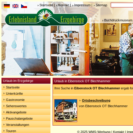
Startseite
|
Kontakt
|
Impressum
|
Sitemap
Buchdruckmuseum 
Urlaub im Erzgebirge
Urlaub in Eibenstock OT Blechhammer
Startseite
Ihre Suche in
Eibenstock OT Blechhammer
ergab fo
Unterkünfte
Gastronomie
Ortsbeschreibung
Sehenswertes
von Eibenstock OT Blechhammer
Aktivangebote
Pauschalangebote
Veranstaltungen
Touren
© 2025
WMS-Werbung
|
Kontakt
|
Imp