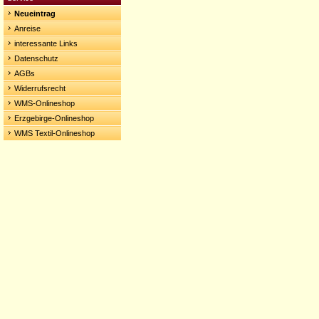
Neueintrag
Anreise
interessante Links
Datenschutz
AGBs
Widerrufsrecht
WMS-Onlineshop
Erzgebirge-Onlineshop
WMS Textil-Onlineshop