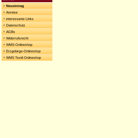
Neueintrag
Anreise
interessante Links
Datenschutz
AGBs
Widerrufsrecht
WMS-Onlineshop
Erzgebirge-Onlineshop
WMS Textil-Onlineshop