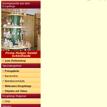
Kunstgewerbe aus dem
Erzgebirge
zum Onlineshop
Spezialangebote
Fotogalerie
Barrierefrei
Betriebsverkäufe
Webcams Erzgebirge
Objekte mit Video
Erzgebirge Regional
Orte
Service