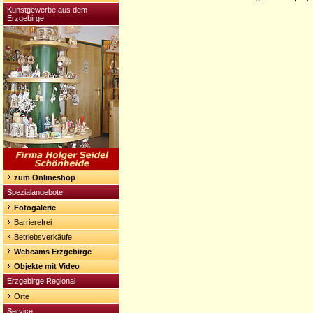
Kunstgewerbe aus dem
Erzgebirge
zum Onlineshop
Spezialangebote
Fotogalerie
Barrierefrei
Betriebsverkäufe
Webcams Erzgebirge
Objekte mit Video
Erzgebirge Regional
Orte
Service