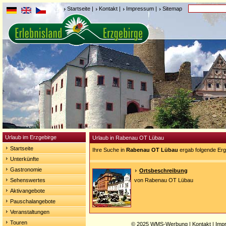
Startseite
|
Kontakt
|
Impressum
|
Sitemap
Urlaub im Erzgebirge
Urlaub in Rabenau OT Lübau
Startseite
Ihre Suche in
Rabenau OT Lübau
ergab folgende Erg
Unterkünfte
Gastronomie
Ortsbeschreibung
Sehenswertes
von Rabenau OT Lübau
Aktivangebote
Pauschalangebote
Veranstaltungen
Touren
© 2025
WMS-Werbung
|
Kontakt
|
Imp