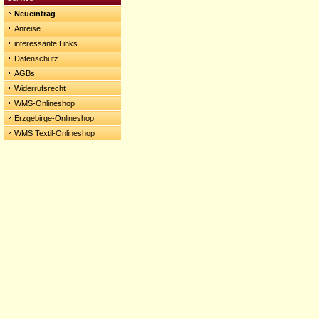
Neueintrag
Anreise
interessante Links
Datenschutz
AGBs
Widerrufsrecht
WMS-Onlineshop
Erzgebirge-Onlineshop
WMS Textil-Onlineshop