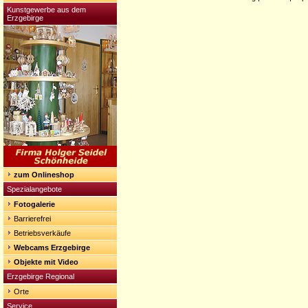
Kunstgewerbe aus dem
Erzgebirge
zum Onlineshop
Spezialangebote
Fotogalerie
Barrierefrei
Betriebsverkäufe
Webcams Erzgebirge
Objekte mit Video
Erzgebirge Regional
Orte
Service