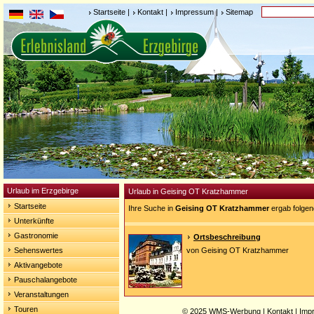
Startseite
|
Kontakt
|
Impressum
|
Sitemap
Urlaub im Erzgebirge
Urlaub in Geising OT Kratzhammer
Startseite
Ihre Suche in
Geising OT Kratzhammer
ergab folgen
Unterkünfte
Gastronomie
Ortsbeschreibung
Sehenswertes
von Geising OT Kratzhammer
Aktivangebote
Pauschalangebote
Veranstaltungen
Touren
© 2025
WMS-Werbung
|
Kontakt
|
Imp