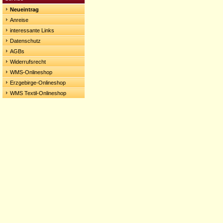
Neueintrag
Anreise
interessante Links
Datenschutz
AGBs
Widerrufsrecht
WMS-Onlineshop
Erzgebirge-Onlineshop
WMS Textil-Onlineshop