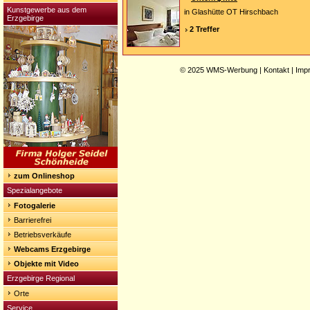
Kunstgewerbe aus dem
in Glashütte OT Hirschbach
Erzgebirge
2 Treffer
© 2025
WMS-Werbung
|
Kontakt
|
Imp
zum Onlineshop
Spezialangebote
Fotogalerie
Barrierefrei
Betriebsverkäufe
Webcams Erzgebirge
Objekte mit Video
Erzgebirge Regional
Orte
Service