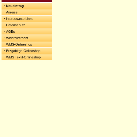
Neueintrag
Anreise
interessante Links
Datenschutz
AGBs
Widerrufsrecht
WMS-Onlineshop
Erzgebirge-Onlineshop
WMS Textil-Onlineshop