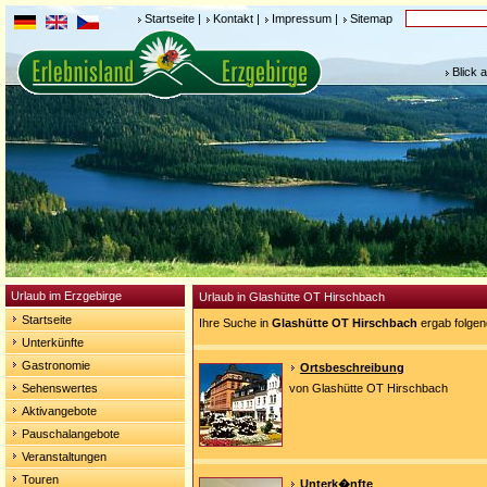
Startseite
|
Kontakt
|
Impressum
|
Sitemap
Blick 
Urlaub im Erzgebirge
Urlaub in Glashütte OT Hirschbach
Startseite
Ihre Suche in
Glashütte OT Hirschbach
ergab folgen
Unterkünfte
Gastronomie
Ortsbeschreibung
Sehenswertes
von Glashütte OT Hirschbach
Aktivangebote
Pauschalangebote
Veranstaltungen
Touren
Unterk�nfte