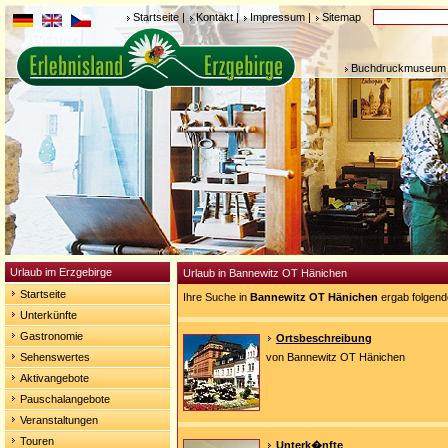
Startseite
|
Kontakt
|
Impressum
|
Sitemap
Buchdruckmuseum 
Urlaub im Erzgebirge
Urlaub in Bannewitz OT Hänichen
Startseite
Ihre Suche in
Bannewitz OT Hänichen
ergab folgend
Unterkünfte
Gastronomie
Ortsbeschreibung
Sehenswertes
von Bannewitz OT Hänichen
Aktivangebote
Pauschalangebote
Veranstaltungen
Touren
Unterk�nfte