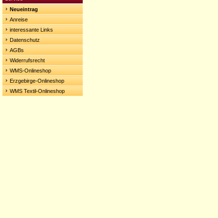
Neueintrag
Anreise
interessante Links
Datenschutz
AGBs
Widerrufsrecht
WMS-Onlineshop
Erzgebirge-Onlineshop
WMS Textil-Onlineshop