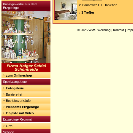
Kunstgewerbe aus dem
in Bannewitz OT Hänichen
Erzgebirge
3 Treffer
© 2025
WMS-Werbung
|
Kontakt
|
Imp
zum Onlineshop
Spezialangebote
Fotogalerie
Barrierefrei
Betriebsverkäufe
Webcams Erzgebirge
Objekte mit Video
Erzgebirge Regional
Orte
Service