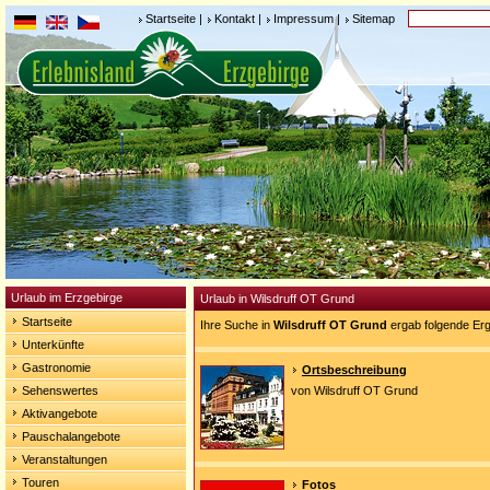
Startseite
|
Kontakt
|
Impressum
|
Sitemap
Urlaub im Erzgebirge
Urlaub in Wilsdruff OT Grund
Startseite
Ihre Suche in
Wilsdruff OT Grund
ergab folgende Er
Unterkünfte
Gastronomie
Ortsbeschreibung
Sehenswertes
von Wilsdruff OT Grund
Aktivangebote
Pauschalangebote
Veranstaltungen
Touren
Fotos