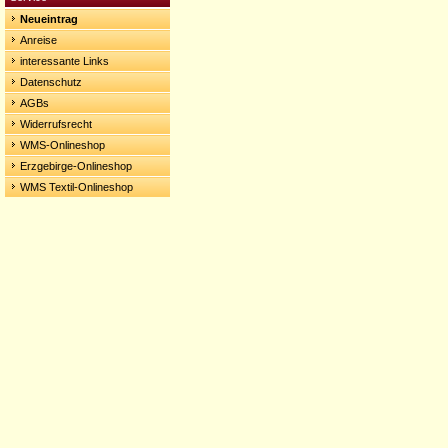
Neueintrag
Anreise
interessante Links
Datenschutz
AGBs
Widerrufsrecht
WMS-Onlineshop
Erzgebirge-Onlineshop
WMS Textil-Onlineshop