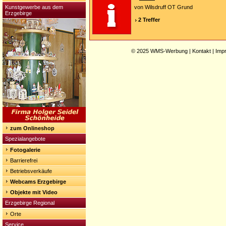
Kunstgewerbe aus dem
von Wilsdruff OT Grund
Erzgebirge
2 Treffer
© 2025
WMS-Werbung
|
Kontakt
|
Imp
zum Onlineshop
Spezialangebote
Fotogalerie
Barrierefrei
Betriebsverkäufe
Webcams Erzgebirge
Objekte mit Video
Erzgebirge Regional
Orte
Service