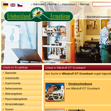
Startseite
|
Kontakt
|
Impressum
|
Sitemap
Buchdruckmuseum 
Urlaub im Erzgebirge
Urlaub in Wilsdruff OT Grumbach
Startseite
Ihre Suche in
Wilsdruff OT Grumbach
ergab folgend
Unterkünfte
Gastronomie
Ortsbeschreibung
Sehenswertes
von Wilsdruff OT Grumbach
Aktivangebote
Pauschalangebote
Veranstaltungen
Touren
Unterk�nfte