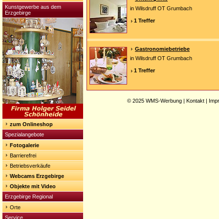
Kunstgewerbe aus dem
in Wilsdruff OT Grumbach
Erzgebirge
1 Treffer
Gastronomiebetriebe
in Wilsdruff OT Grumbach
1 Treffer
© 2025
WMS-Werbung
|
Kontakt
|
Imp
zum Onlineshop
Spezialangebote
Fotogalerie
Barrierefrei
Betriebsverkäufe
Webcams Erzgebirge
Objekte mit Video
Erzgebirge Regional
Orte
Service