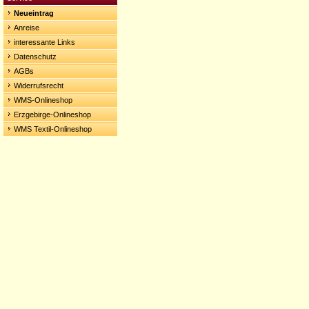
Neueintrag
Anreise
interessante Links
Datenschutz
AGBs
Widerrufsrecht
WMS-Onlineshop
Erzgebirge-Onlineshop
WMS Textil-Onlineshop