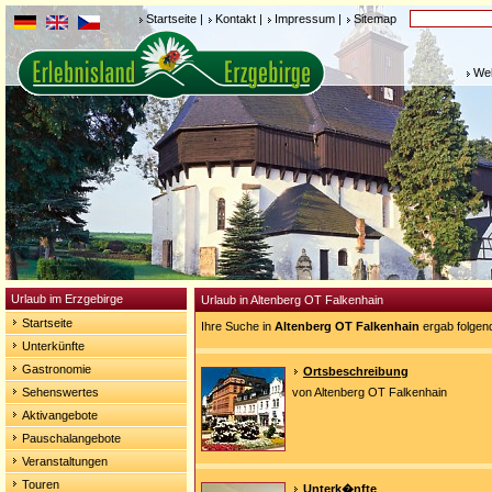
Startseite
|
Kontakt
|
Impressum
|
Sitemap
Weh
Urlaub im Erzgebirge
Urlaub in Altenberg OT Falkenhain
Startseite
Ihre Suche in
Altenberg OT Falkenhain
ergab folgen
Unterkünfte
Gastronomie
Ortsbeschreibung
Sehenswertes
von Altenberg OT Falkenhain
Aktivangebote
Pauschalangebote
Veranstaltungen
Touren
Unterk�nfte