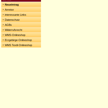
Neueintrag
Anreise
interessante Links
Datenschutz
AGBs
Widerrufsrecht
WMS-Onlineshop
Erzgebirge-Onlineshop
WMS Textil-Onlineshop