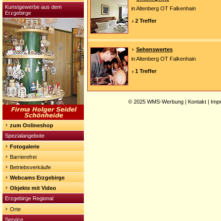
Kunstgewerbe aus dem
in Altenberg OT Falkenhain
Erzgebirge
2 Treffer
Sehenswertes
in Altenberg OT Falkenhain
1 Treffer
© 2025
WMS-Werbung
|
Kontakt
|
Imp
zum Onlineshop
Spezialangebote
Fotogalerie
Barrierefrei
Betriebsverkäufe
Webcams Erzgebirge
Objekte mit Video
Erzgebirge Regional
Orte
Service