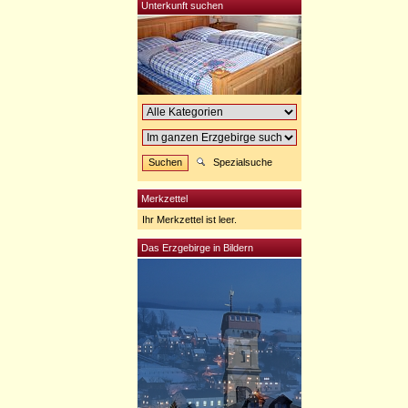
Unterkunft suchen
Spezialsuche
Merkzettel
Ihr Merkzettel ist leer.
Das Erzgebirge in Bildern