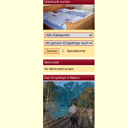
Unterkunft suchen
Spezialsuche
Merkzettel
Ihr Merkzettel ist leer.
Das Erzgebirge in Bildern