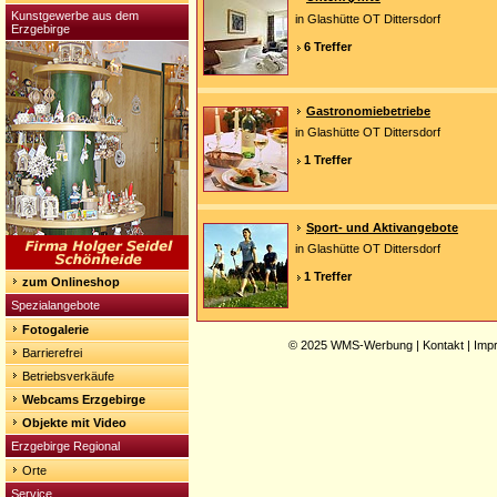
Kunstgewerbe aus dem
in Glashütte OT Dittersdorf
Erzgebirge
6 Treffer
Gastronomiebetriebe
in Glashütte OT Dittersdorf
1 Treffer
Sport- und Aktivangebote
in Glashütte OT Dittersdorf
1 Treffer
zum Onlineshop
Spezialangebote
Fotogalerie
© 2025
WMS-Werbung
|
Kontakt
|
Imp
Barrierefrei
Betriebsverkäufe
Webcams Erzgebirge
Objekte mit Video
Erzgebirge Regional
Orte
Service