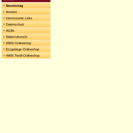
Neueintrag
Anreise
interessante Links
Datenschutz
AGBs
Widerrufsrecht
WMS-Onlineshop
Erzgebirge-Onlineshop
WMS Textil-Onlineshop