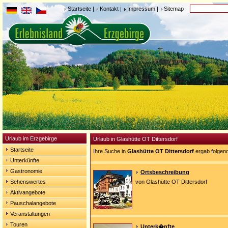
Startseite
|
Kontakt
|
Impressum
|
Sitemap
Urlaub im Erzgebirge
Urlaub in Glashütte OT Dittersdorf
Startseite
Ihre Suche in
Glashütte OT Dittersdorf
ergab folgen
Unterkünfte
Gastronomie
Ortsbeschreibung
Sehenswertes
von Glashütte OT Dittersdorf
Aktivangebote
Pauschalangebote
Veranstaltungen
Touren
Unterk�nfte