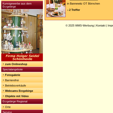
Kunstgewerbe aus dem
in Bannewitz OT Börnchen
Erzgebirge
2 Treffer
© 2025
WMS-Werbung
|
Kontakt
|
Imp
zum Onlineshop
Spezialangebote
Fotogalerie
Barrierefrei
Betriebsverkäufe
Webcams Erzgebirge
Objekte mit Video
Erzgebirge Regional
Orte
Service