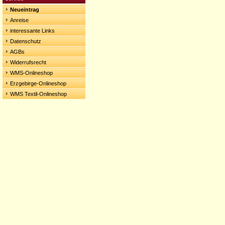
Neueintrag
Anreise
interessante Links
Datenschutz
AGBs
Widerrufsrecht
WMS-Onlineshop
Erzgebirge-Onlineshop
WMS Textil-Onlineshop