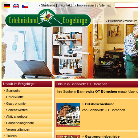
Startseite
|
Kontakt
|
Impressum
|
Sitemap
Buchdruckmuseum 
Urlaub im Erzgebirge
Urlaub in Bannewitz OT Börnchen
Startseite
Ihre Suche in
Bannewitz OT Börnchen
ergab folgend
Unterkünfte
Gastronomie
Ortsbeschreibung
Sehenswertes
von Bannewitz OT Börnchen
Aktivangebote
Pauschalangebote
Veranstaltungen
Touren
Gastronomiebetriebe