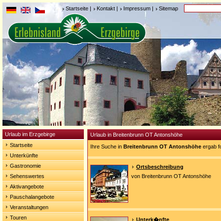
Startseite
|
Kontakt
|
Impressum
|
Sitemap
Urlaub im Erzgebirge
Urlaub in Breitenbrunn OT Antonshöhe
Startseite
Ihre Suche in
Breitenbrunn OT Antonshöhe
ergab f
Unterkünfte
Gastronomie
Ortsbeschreibung
Sehenswertes
von Breitenbrunn OT Antonshöhe
Aktivangebote
Pauschalangebote
Veranstaltungen
Touren
Unterk�nfte