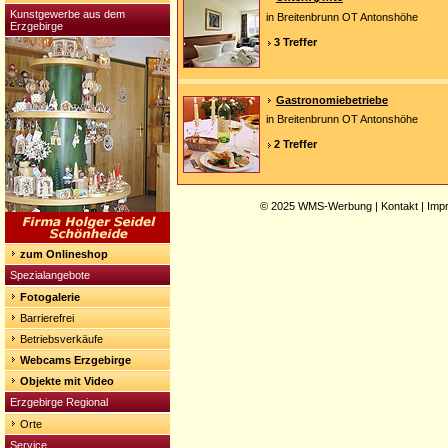
Kunstgewerbe aus dem
in Breitenbrunn OT Antonshöhe
Erzgebirge
3 Treffer
Gastronomiebetriebe
in Breitenbrunn OT Antonshöhe
2 Treffer
© 2025
WMS-Werbung
|
Kontakt
|
Imp
zum Onlineshop
Spezialangebote
Fotogalerie
Barrierefrei
Betriebsverkäufe
Webcams Erzgebirge
Objekte mit Video
Erzgebirge Regional
Orte
Service