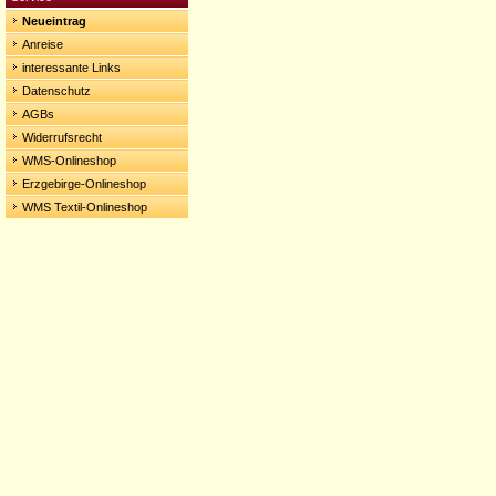
Neueintrag
Anreise
interessante Links
Datenschutz
AGBs
Widerrufsrecht
WMS-Onlineshop
Erzgebirge-Onlineshop
WMS Textil-Onlineshop