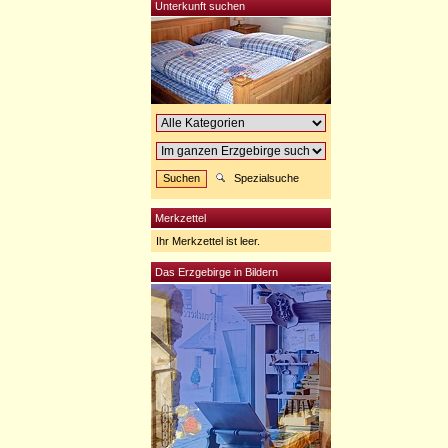
Unterkunft suchen
Spezialsuche
Merkzettel
Ihr Merkzettel ist leer.
Das Erzgebirge in Bildern