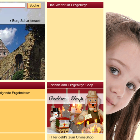
Das Wetter im Erzgebirge
Burg Scharfenstein
Erlebnisland Erzgebirge Shop
olgende Ergebnisse:
Hier geht's zum OnlineShop