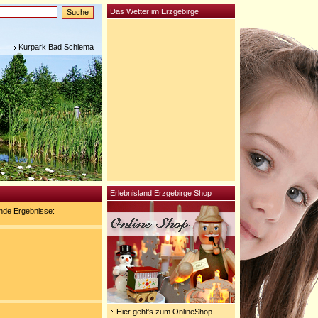
Das Wetter im Erzgebirge
Kurpark Bad Schlema
Erlebnisland Erzgebirge Shop
nde Ergebnisse:
Hier geht's zum OnlineShop