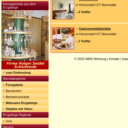
Kunstgewerbe aus dem
in Höckendorf OT Beerwalde
Erzgebirge
2 Treffer
Gastronomiebetriebe
in Höckendorf OT Beerwalde
1 Treffer
© 2025
WMS-Werbung
|
Kontakt
|
Imp
zum Onlineshop
Spezialangebote
Fotogalerie
Barrierefrei
Betriebsverkäufe
Webcams Erzgebirge
Objekte mit Video
Erzgebirge Regional
Orte
Service