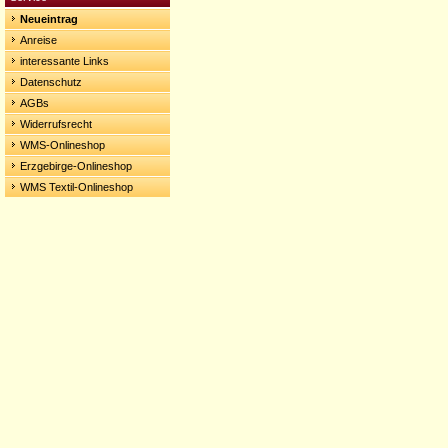
Neueintrag
Anreise
interessante Links
Datenschutz
AGBs
Widerrufsrecht
WMS-Onlineshop
Erzgebirge-Onlineshop
WMS Textil-Onlineshop