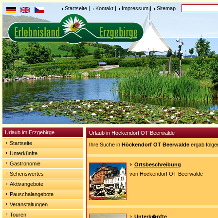
Startseite
|
Kontakt
|
Impressum
|
Sitemap
Urlaub im Erzgebirge
Urlaub in Höckendorf OT Beerwalde
Startseite
Ihre Suche in
Höckendorf OT Beerwalde
ergab folge
Unterkünfte
Gastronomie
Ortsbeschreibung
Sehenswertes
von Höckendorf OT Beerwalde
Aktivangebote
Pauschalangebote
Veranstaltungen
Touren
Unterk�nfte