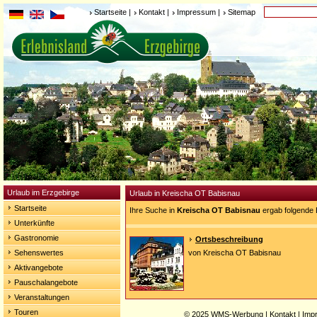
Startseite
|
Kontakt
|
Impressum
|
Sitemap
Urlaub im Erzgebirge
Urlaub in Kreischa OT Babisnau
Startseite
Ihre Suche in
Kreischa OT Babisnau
ergab folgende 
Unterkünfte
Gastronomie
Ortsbeschreibung
Sehenswertes
von Kreischa OT Babisnau
Aktivangebote
Pauschalangebote
Veranstaltungen
Touren
© 2025
WMS-Werbung
|
Kontakt
|
Imp