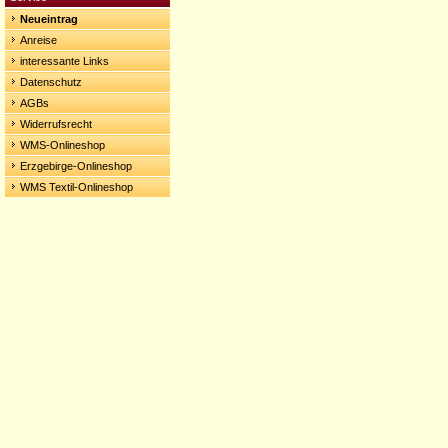
Neueintrag
Anreise
interessante Links
Datenschutz
AGBs
Widerrufsrecht
WMS-Onlineshop
Erzgebirge-Onlineshop
WMS Textil-Onlineshop