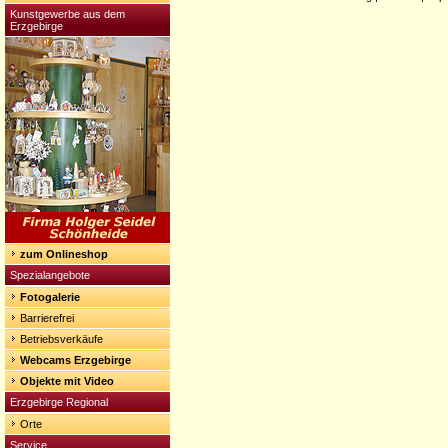
Kunstgewerbe aus dem
Erzgebirge
zum Onlineshop
Spezialangebote
Fotogalerie
Barrierefrei
Betriebsverkäufe
Webcams Erzgebirge
Objekte mit Video
Erzgebirge Regional
Orte
Service