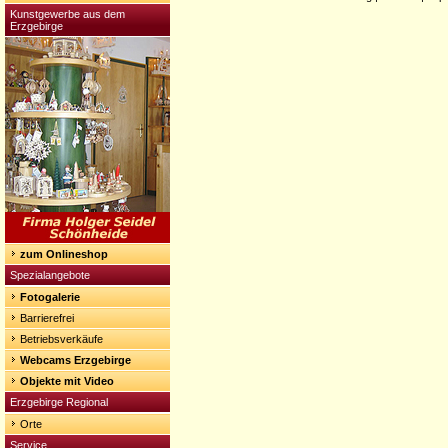
Kunstgewerbe aus dem
Erzgebirge
zum Onlineshop
Spezialangebote
Fotogalerie
Barrierefrei
Betriebsverkäufe
Webcams Erzgebirge
Objekte mit Video
Erzgebirge Regional
Orte
Service