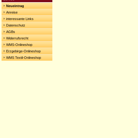
Neueintrag
Anreise
interessante Links
Datenschutz
AGBs
Widerrufsrecht
WMS-Onlineshop
Erzgebirge-Onlineshop
WMS Textil-Onlineshop