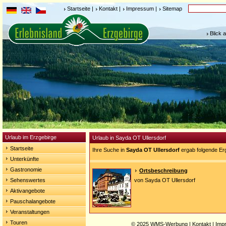
Startseite
|
Kontakt
|
Impressum
|
Sitemap
Blick 
Urlaub im Erzgebirge
Urlaub in Sayda OT Ullersdorf
Startseite
Ihre Suche in
Sayda OT Ullersdorf
ergab folgende Er
Unterkünfte
Gastronomie
Ortsbeschreibung
Sehenswertes
von Sayda OT Ullersdorf
Aktivangebote
Pauschalangebote
Veranstaltungen
Touren
© 2025
WMS-Werbung
|
Kontakt
|
Imp