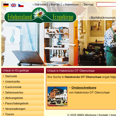
Startseite
|
Kontakt
|
Impressum
|
Sitemap
Buchdruckmuseum 
Urlaub im Erzgebirge
Urlaub in Halsbrücke OT Oberschaar
Startseite
Ihre Suche in
Halsbrücke OT Oberschaar
ergab folg
Unterkünfte
Gastronomie
Ortsbeschreibung
Sehenswertes
von Halsbrücke OT Oberschaar
Aktivangebote
Pauschalangebote
Veranstaltungen
Touren
© 2025
WMS-Werbung
|
Kontakt
|
Imp