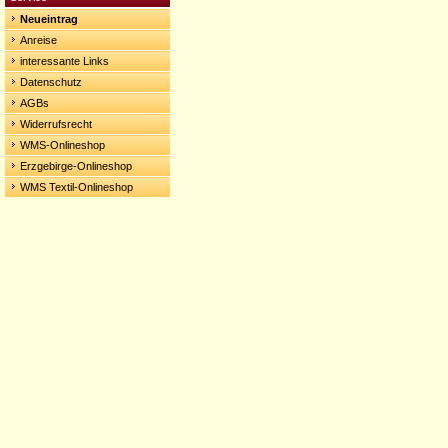
Neueintrag
Anreise
interessante Links
Datenschutz
AGBs
Widerrufsrecht
WMS-Onlineshop
Erzgebirge-Onlineshop
WMS Textil-Onlineshop