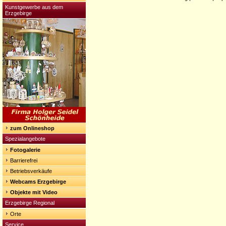
Kunstgewerbe aus dem
Erzgebirge
zum Onlineshop
Spezialangebote
Fotogalerie
Barrierefrei
Betriebsverkäufe
Webcams Erzgebirge
Objekte mit Video
Erzgebirge Regional
Orte
Service