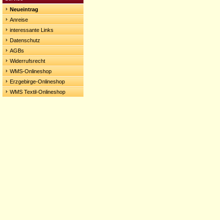
Neueintrag
Anreise
interessante Links
Datenschutz
AGBs
Widerrufsrecht
WMS-Onlineshop
Erzgebirge-Onlineshop
WMS Textil-Onlineshop