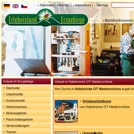
Startseite
|
Kontakt
|
Impressum
|
Sitemap
Buchdruckmuseum 
Urlaub im Erzgebirge
Urlaub in Halsbrücke OT Niederschöna
Startseite
Ihre Suche in
Halsbrücke OT Niederschöna
ergab fo
Unterkünfte
Gastronomie
Ortsbeschreibung
Sehenswertes
von Halsbrücke OT Niederschöna
Aktivangebote
Pauschalangebote
Veranstaltungen
Touren
Unterk�nfte