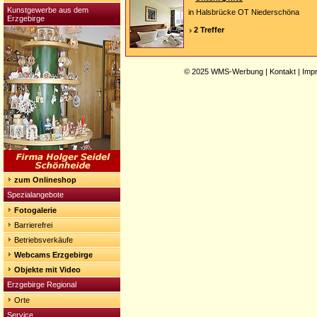
Kunstgewerbe aus dem
in Halsbrücke OT Niederschöna
Erzgebirge
2 Treffer
© 2025
WMS-Werbung
|
Kontakt
|
Imp
zum Onlineshop
Spezialangebote
Fotogalerie
Barrierefrei
Betriebsverkäufe
Webcams Erzgebirge
Objekte mit Video
Erzgebirge Regional
Orte
Service