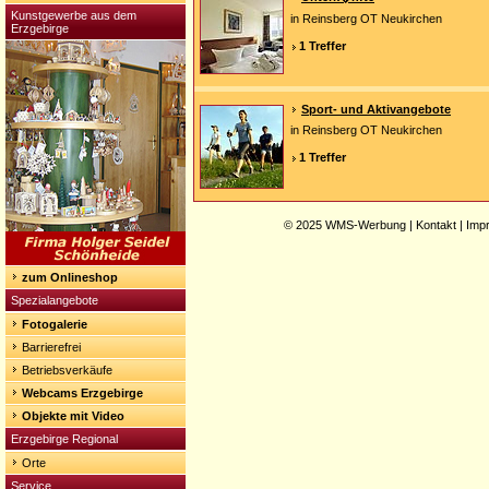
Kunstgewerbe aus dem
in Reinsberg OT Neukirchen
Erzgebirge
1 Treffer
Sport- und Aktivangebote
in Reinsberg OT Neukirchen
1 Treffer
© 2025
WMS-Werbung
|
Kontakt
|
Imp
zum Onlineshop
Spezialangebote
Fotogalerie
Barrierefrei
Betriebsverkäufe
Webcams Erzgebirge
Objekte mit Video
Erzgebirge Regional
Orte
Service