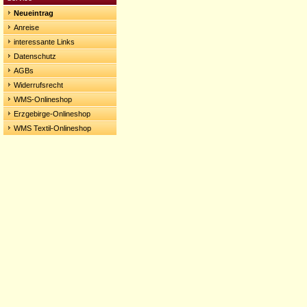
Neueintrag
Anreise
interessante Links
Datenschutz
AGBs
Widerrufsrecht
WMS-Onlineshop
Erzgebirge-Onlineshop
WMS Textil-Onlineshop