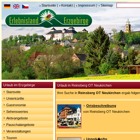
Startseite
|
Kontakt
|
Impressum
|
Sitemap
Urlaub im Erzgebirge
Urlaub in Reinsberg OT Neukirchen
Startseite
Ihre Suche in
Reinsberg OT Neukirchen
ergab folge
Unterkünfte
Gastronomie
Ortsbeschreibung
Sehenswertes
von Reinsberg OT Neukirchen
Aktivangebote
Pauschalangebote
Veranstaltungen
Touren
Unterk�nfte