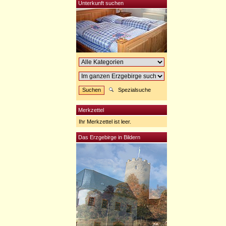
Unterkunft suchen
Spezialsuche
Merkzettel
Ihr Merkzettel ist leer.
Das Erzgebirge in Bildern