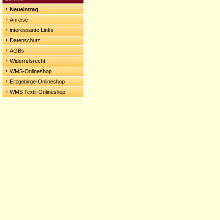
Neueintrag
Anreise
interessante Links
Datenschutz
AGBs
Widerrufsrecht
WMS-Onlineshop
Erzgebirge-Onlineshop
WMS Textil-Onlineshop