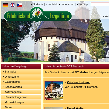
Startseite
|
Kontakt
|
Impressum
|
Sitemap
Weh
Urlaub im Erzgebirge
Urlaub in Leubsdorf OT Marbach
Startseite
Ihre Suche in
Leubsdorf OT Marbach
ergab folgende
Unterkünfte
Gastronomie
Ortsbeschreibung
Sehenswertes
von Leubsdorf OT Marbach
Aktivangebote
Pauschalangebote
Veranstaltungen
Touren
Unterk�nfte