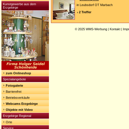
Kunstgewerbe aus dem
in Leubsdorf OT Marbach
Erzgebirge
2 Treffer
© 2025
WMS-Werbung
|
Kontakt
|
Imp
zum Onlineshop
Spezialangebote
Fotogalerie
Barrierefrei
Betriebsverkäufe
Webcams Erzgebirge
Objekte mit Video
Erzgebirge Regional
Orte
Service