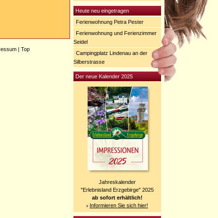
Heute neu eingetragen
Ferienwohnung Petra Pester
Ferienwohnung und Ferienzimmer
Seidel
ressum
|
Top
Campingplatz Lindenau an der
Silberstrasse
Der neue Kalender 2025
Jahreskalender
"Erlebnisland Erzgebirge" 2025
ab sofort erhältlich!
Informieren Sie sich hier!