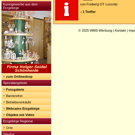
Kunstgewerbe aus dem
von Freiberg OT Lossnitz
Erzgebirge
1 Treffer
© 2025
WMS-Werbung
|
Kontakt
|
Imp
zum Onlineshop
Spezialangebote
Fotogalerie
Barrierefrei
Betriebsverkäufe
Webcams Erzgebirge
Objekte mit Video
Erzgebirge Regional
Orte
Service