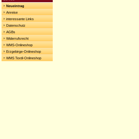
Neueintrag
Anreise
interessante Links
Datenschutz
AGBs
Widerrufsrecht
WMS-Onlineshop
Erzgebirge-Onlineshop
WMS Textil-Onlineshop