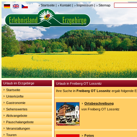
Startseite
|
Kontakt
|
Impressum
|
Sitemap
Urlaub im Erzgebirge
Urlaub in Freiberg OT Lossnitz
Startseite
Ihre Suche in
Freiberg OT Lossnitz
ergab folgende E
Unterkünfte
Gastronomie
Ortsbeschreibung
Sehenswertes
von Freiberg OT Lossnitz
Aktivangebote
Pauschalangebote
Veranstaltungen
Touren
Fotos