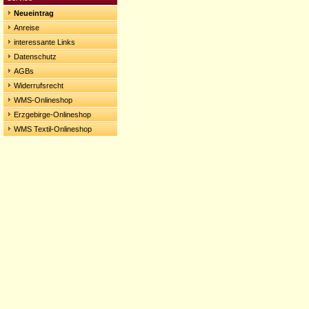
Neueintrag
Anreise
interessante Links
Datenschutz
AGBs
Widerrufsrecht
WMS-Onlineshop
Erzgebirge-Onlineshop
WMS Textil-Onlineshop