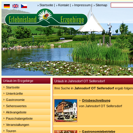
Startseite
|
Kontakt
|
Impressum
|
Sitemap
Urlaub im Erzgebirge
Urlaub in Jahnsdorf OT Seifersdorf
Startseite
Ihre Suche in
Jahnsdorf OT Seifersdorf
ergab folgen
Unterkünfte
Gastronomie
Ortsbeschreibung
Sehenswertes
von Jahnsdorf OT Seifersdorf
Aktivangebote
Pauschalangebote
Veranstaltungen
Touren
Gastronomiebetriebe