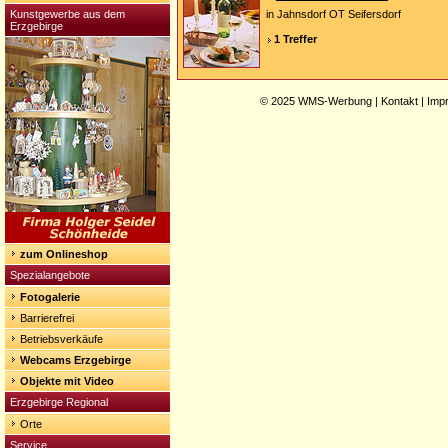
Kunstgewerbe aus dem
in Jahnsdorf OT Seifersdorf
Erzgebirge
1 Treffer
© 2025
WMS-Werbung
|
Kontakt
|
Imp
zum Onlineshop
Spezialangebote
Fotogalerie
Barrierefrei
Betriebsverkäufe
Webcams Erzgebirge
Objekte mit Video
Erzgebirge Regional
Orte
Service