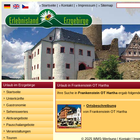
Startseite
|
Kontakt
|
Impressum
|
Sitemap
Urlaub im Erzgebirge
Urlaub in Frankenstein OT Hartha
Startseite
Ihre Suche in
Frankenstein OT Hartha
ergab folgend
Unterkünfte
Gastronomie
Ortsbeschreibung
Sehenswertes
von Frankenstein OT Hartha
Aktivangebote
Pauschalangebote
Veranstaltungen
Touren
© 2025
WMS-Werbung
|
Kontakt
|
Imp