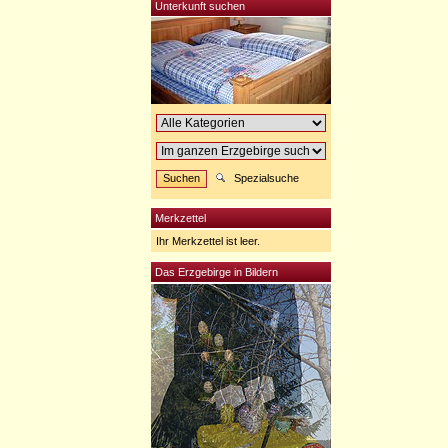
Unterkunft suchen
Spezialsuche
Merkzettel
Ihr Merkzettel ist leer.
Das Erzgebirge in Bildern