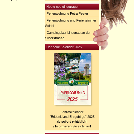
Heute neu eingetragen
Ferienwohnung Petra Pester
Ferienwohnung und Ferienzimmer
Seidel
Campingplatz Lindenau an der
Silberstrasse
Der neue Kalender 2025
Jahreskalender
"Erlebnisland Erzgebirge" 2025
ab sofort erhältlich!
Informieren Sie sich hier!