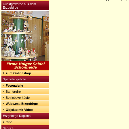
Kunstgewerbe aus dem
Erzgebirge
zum Onlineshop
Spezialangebote
Fotogalerie
Barrierefrei
Betriebsverkäufe
Webcams Erzgebirge
Objekte mit Video
Erzgebirge Regional
Orte
Service