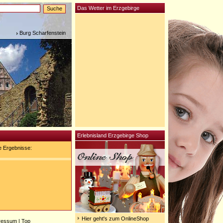
Das Wetter im Erzgebirge
Burg Scharfenstein
Erlebnisland Erzgebirge Shop
e Ergebnisse:
Hier geht's zum OnlineShop
ressum
|
Top