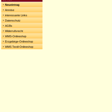
Neueintrag
Anreise
interessante Links
Datenschutz
AGBs
Widerrufsrecht
WMS-Onlineshop
Erzgebirge-Onlineshop
WMS Textil-Onlineshop