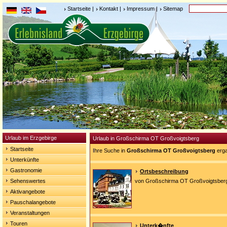
Startseite
|
Kontakt
|
Impressum
|
Sitemap
Urlaub im Erzgebirge
Urlaub in Großschirma OT Großvoigtsberg
Startseite
Ihre Suche in
Großschirma OT Großvoigtsberg
erga
Unterkünfte
Gastronomie
Ortsbeschreibung
Sehenswertes
von Großschirma OT Großvoigtsber
Aktivangebote
Pauschalangebote
Veranstaltungen
Touren
Unterk�nfte