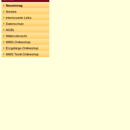
Neueintrag
Anreise
interessante Links
Datenschutz
AGBs
Widerrufsrecht
WMS-Onlineshop
Erzgebirge-Onlineshop
WMS Textil-Onlineshop