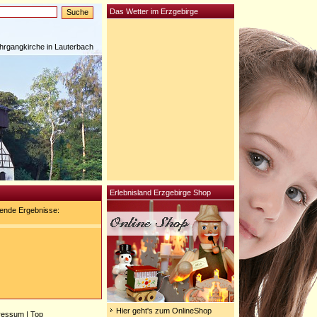
Das Wetter im Erzgebirge
rgangkirche in Lauterbach
Erlebnisland Erzgebirge Shop
gende Ergebnisse:
Hier geht's zum OnlineShop
ressum
|
Top