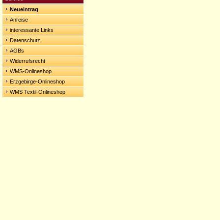
Neueintrag
Anreise
interessante Links
Datenschutz
AGBs
Widerrufsrecht
WMS-Onlineshop
Erzgebirge-Onlineshop
WMS Textil-Onlineshop