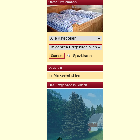
Unterkunft suchen
Spezialsuche
Merkzettel
Ihr Merkzettel ist leer.
Das Erzgebirge in Bildern