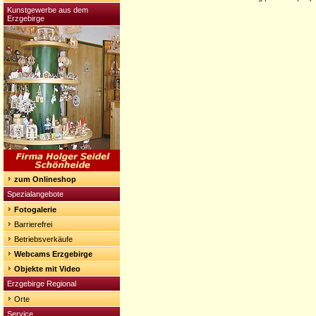
Kunstgewerbe aus dem
Erzgebirge
zum Onlineshop
Spezialangebote
Fotogalerie
Barrierefrei
Betriebsverkäufe
Webcams Erzgebirge
Objekte mit Video
Erzgebirge Regional
Orte
Service