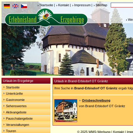
Startseite
|
Kontakt
|
Impressum
|
Sitemap
Weh
Urlaub im Erzgebirge
Urlaub in Brand-Erbisdorf OT Gränitz
Startseite
Ihre Suche in
Brand-Erbisdorf OT Gränitz
ergab fol
Unterkünfte
Gastronomie
Ortsbeschreibung
Sehenswertes
von Brand-Erbisdorf OT Gränitz
Aktivangebote
Pauschalangebote
Veranstaltungen
Touren
© 2025
WMS-Werbung
|
Kontakt
|
Imp