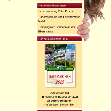
Heute neu eingetragen
Ferienwohnung Petra Pester
Ferienwohnung und Ferienzimmer
Seidel
Campingplatz Lindenau an der
Silberstrasse
Der neue Kalender 2025
Jahreskalender
"Erlebnisland Erzgebirge" 2025
ab sofort erhältlich!
Informieren Sie sich hier!