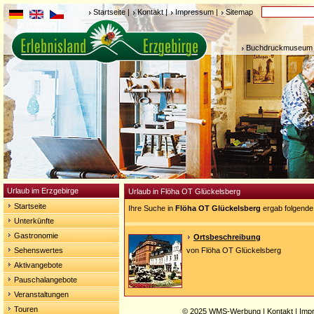
Startseite
|
Kontakt
|
Impressum
|
Sitemap
Buchdruckmuseum 
Urlaub im Erzgebirge
Urlaub in Flöha OT Glückelsberg
Startseite
Ihre Suche in
Flöha OT Glückelsberg
ergab folgende
Unterkünfte
Gastronomie
Ortsbeschreibung
Sehenswertes
von Flöha OT Glückelsberg
Aktivangebote
Pauschalangebote
Veranstaltungen
Touren
© 2025
WMS-Werbung
|
Kontakt
|
Imp