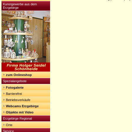
Kunstgewerbe aus dem
Erzgebirge
zum Onlineshop
Spezialangebote
Fotogalerie
Barrierefrei
Betriebsverkäufe
Webcams Erzgebirge
Objekte mit Video
Erzgebirge Regional
Orte
Service