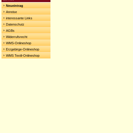
Neueintrag
Anreise
interessante Links
Datenschutz
AGBs
Widerrufsrecht
WMS-Onlineshop
Erzgebirge-Onlineshop
WMS Textil-Onlineshop