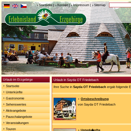
Startseite
|
Kontakt
|
Impressum
|
Sitemap
Urlaub im Erzgebirge
Urlaub in Sayda OT Friedebach
Startseite
Ihre Suche in
Sayda OT Friedebach
ergab folgende E
Unterkünfte
Gastronomie
Ortsbeschreibung
Sehenswertes
von Sayda OT Friedebach
Aktivangebote
Pauschalangebote
Veranstaltungen
Touren
Unterk�nfte