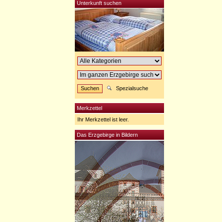
Unterkunft suchen
Spezialsuche
Merkzettel
Ihr Merkzettel ist leer.
Das Erzgebirge in Bildern