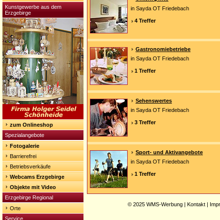
Kunstgewerbe aus dem
in Sayda OT Friedebach
Erzgebirge
4 Treffer
Gastronomiebetriebe
in Sayda OT Friedebach
1 Treffer
Sehenswertes
in Sayda OT Friedebach
3 Treffer
zum Onlineshop
Spezialangebote
Fotogalerie
Sport- und Aktivangebote
Barrierefrei
in Sayda OT Friedebach
Betriebsverkäufe
1 Treffer
Webcams Erzgebirge
Objekte mit Video
Erzgebirge Regional
© 2025
WMS-Werbung
|
Kontakt
|
Imp
Orte
Service