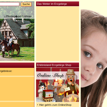
Das Wetter im Erzgebirge
Pferdeg�pel Frohnau
Erlebnisland Erzgebirge Shop
rgebnisse:
Hier geht's zum OnlineShop