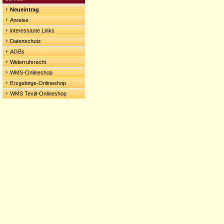
Neueintrag
Anreise
interessante Links
Datenschutz
AGBs
Widerrufsrecht
WMS-Onlineshop
Erzgebirge-Onlineshop
WMS Textil-Onlineshop