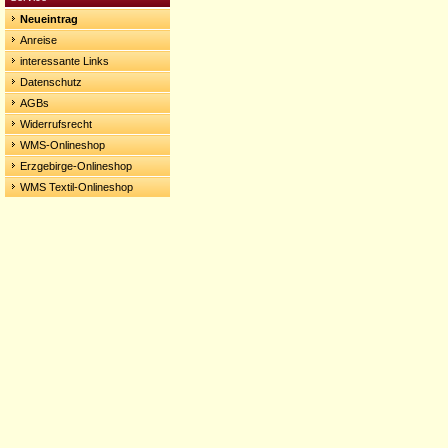
Neueintrag
Anreise
interessante Links
Datenschutz
AGBs
Widerrufsrecht
WMS-Onlineshop
Erzgebirge-Onlineshop
WMS Textil-Onlineshop