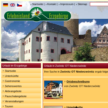
Startseite
|
Kontakt
|
Impressum
|
Sitemap
Urlaub im Erzgebirge
Urlaub in Zwönitz OT Niederzwönitz
Startseite
Ihre Suche in
Zwönitz OT Niederzwönitz
ergab folg
Unterkünfte
Gastronomie
Ortsbeschreibung
Sehenswertes
von Zwönitz OT Niederzwönitz
Aktivangebote
Pauschalangebote
Veranstaltungen
Touren
Unterk�nfte