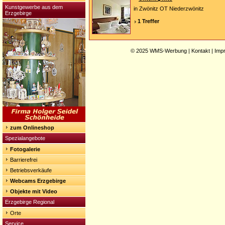
Kunstgewerbe aus dem
in Zwönitz OT Niederzwönitz
Erzgebirge
1 Treffer
© 2025
WMS-Werbung
|
Kontakt
|
Imp
zum Onlineshop
Spezialangebote
Fotogalerie
Barrierefrei
Betriebsverkäufe
Webcams Erzgebirge
Objekte mit Video
Erzgebirge Regional
Orte
Service