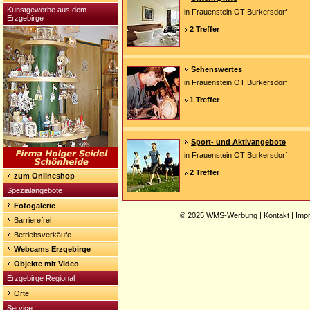
Kunstgewerbe aus dem
in Frauenstein OT Burkersdorf
Erzgebirge
2 Treffer
Sehenswertes
in Frauenstein OT Burkersdorf
1 Treffer
Sport- und Aktivangebote
in Frauenstein OT Burkersdorf
2 Treffer
zum Onlineshop
Spezialangebote
Fotogalerie
© 2025
WMS-Werbung
|
Kontakt
|
Imp
Barrierefrei
Betriebsverkäufe
Webcams Erzgebirge
Objekte mit Video
Erzgebirge Regional
Orte
Service