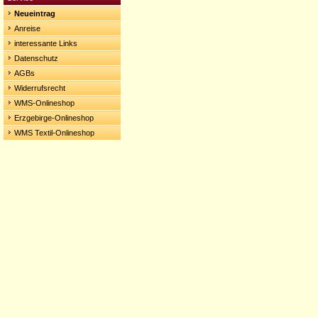
Neueintrag
Anreise
interessante Links
Datenschutz
AGBs
Widerrufsrecht
WMS-Onlineshop
Erzgebirge-Onlineshop
WMS Textil-Onlineshop