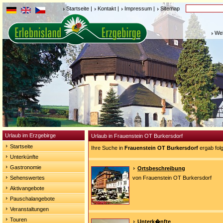
Startseite
|
Kontakt
|
Impressum
|
Sitemap
Weh
Urlaub im Erzgebirge
Urlaub in Frauenstein OT Burkersdorf
Startseite
Ihre Suche in
Frauenstein OT Burkersdorf
ergab fol
Unterkünfte
Gastronomie
Ortsbeschreibung
Sehenswertes
von Frauenstein OT Burkersdorf
Aktivangebote
Pauschalangebote
Veranstaltungen
Touren
Unterk�nfte