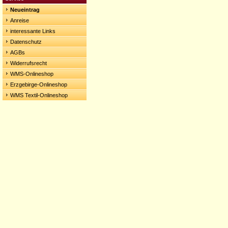
Neueintrag
Anreise
interessante Links
Datenschutz
AGBs
Widerrufsrecht
WMS-Onlineshop
Erzgebirge-Onlineshop
WMS Textil-Onlineshop