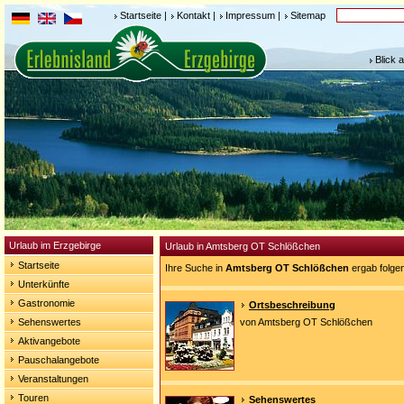
Startseite
|
Kontakt
|
Impressum
|
Sitemap
Blick 
Urlaub im Erzgebirge
Urlaub in Amtsberg OT Schlößchen
Startseite
Ihre Suche in
Amtsberg OT Schlößchen
ergab folge
Unterkünfte
Gastronomie
Ortsbeschreibung
Sehenswertes
von Amtsberg OT Schlößchen
Aktivangebote
Pauschalangebote
Veranstaltungen
Touren
Sehenswertes