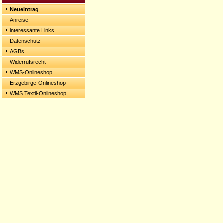
Neueintrag
Anreise
interessante Links
Datenschutz
AGBs
Widerrufsrecht
WMS-Onlineshop
Erzgebirge-Onlineshop
WMS Textil-Onlineshop