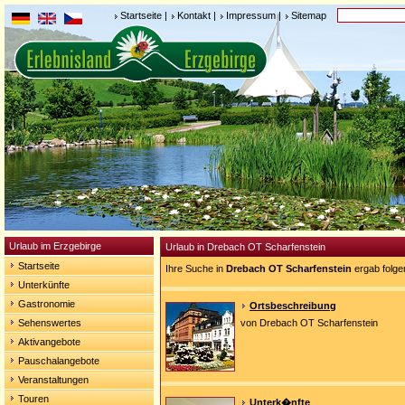
Startseite
|
Kontakt
|
Impressum
|
Sitemap
Urlaub im Erzgebirge
Urlaub in Drebach OT Scharfenstein
Startseite
Ihre Suche in
Drebach OT Scharfenstein
ergab folge
Unterkünfte
Gastronomie
Ortsbeschreibung
Sehenswertes
von Drebach OT Scharfenstein
Aktivangebote
Pauschalangebote
Veranstaltungen
Touren
Unterk�nfte