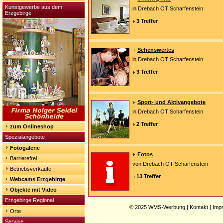
Kunstgewerbe aus dem
in Drebach OT Scharfenstein
Erzgebirge
3 Treffer
Sehenswertes
in Drebach OT Scharfenstein
3 Treffer
Sport- und Aktivangebote
in Drebach OT Scharfenstein
2 Treffer
zum Onlineshop
Spezialangebote
Fotogalerie
Fotos
Barrierefrei
von Drebach OT Scharfenstein
Betriebsverkäufe
13 Treffer
Webcams Erzgebirge
Objekte mit Video
Erzgebirge Regional
© 2025
WMS-Werbung
|
Kontakt
|
Imp
Orte
Service