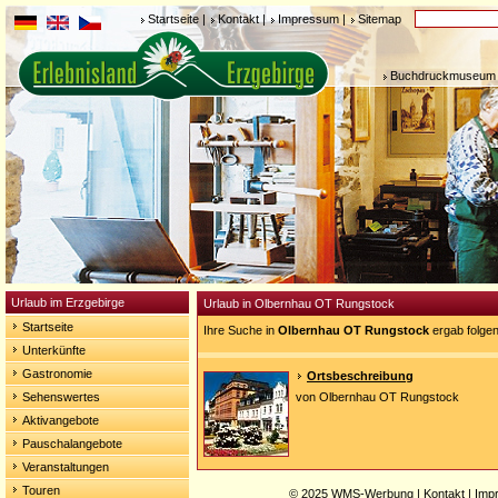
Startseite
|
Kontakt
|
Impressum
|
Sitemap
Buchdruckmuseum 
Urlaub im Erzgebirge
Urlaub in Olbernhau OT Rungstock
Startseite
Ihre Suche in
Olbernhau OT Rungstock
ergab folge
Unterkünfte
Gastronomie
Ortsbeschreibung
Sehenswertes
von Olbernhau OT Rungstock
Aktivangebote
Pauschalangebote
Veranstaltungen
Touren
© 2025
WMS-Werbung
|
Kontakt
|
Imp