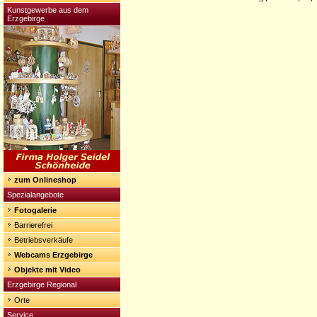
Kunstgewerbe aus dem
Erzgebirge
zum Onlineshop
Spezialangebote
Fotogalerie
Barrierefrei
Betriebsverkäufe
Webcams Erzgebirge
Objekte mit Video
Erzgebirge Regional
Orte
Service