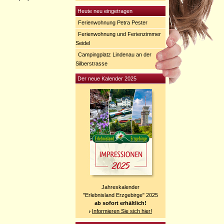
Heute neu eingetragen
Ferienwohnung Petra Pester
Ferienwohnung und Ferienzimmer
Seidel
Campingplatz Lindenau an der
Silberstrasse
Der neue Kalender 2025
Jahreskalender
"Erlebnisland Erzgebirge" 2025
ab sofort erhältlich!
Informieren Sie sich hier!