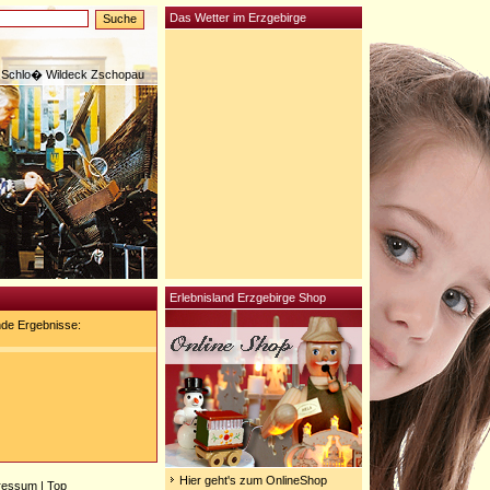
Das Wetter im Erzgebirge
Schlo� Wildeck Zschopau
Erlebnisland Erzgebirge Shop
nde Ergebnisse:
Hier geht's zum OnlineShop
ressum
|
Top