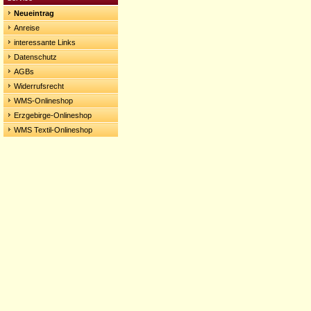
Neueintrag
Anreise
interessante Links
Datenschutz
AGBs
Widerrufsrecht
WMS-Onlineshop
Erzgebirge-Onlineshop
WMS Textil-Onlineshop