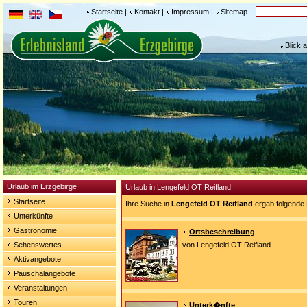
Startseite
|
Kontakt
|
Impressum
|
Sitemap
Blick 
Urlaub im Erzgebirge
Urlaub in Lengefeld OT Reifland
Startseite
Ihre Suche in
Lengefeld OT Reifland
ergab folgende 
Unterkünfte
Gastronomie
Ortsbeschreibung
Sehenswertes
von Lengefeld OT Reifland
Aktivangebote
Pauschalangebote
Veranstaltungen
Touren
Unterk�nfte