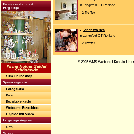
Kunstgewerbe aus dem
in Lengefeld OT Reifland
Erzgebirge
2 Treffer
Sehenswertes
in Lengefeld OT Reifland
2 Treffer
© 2025
WMS-Werbung
|
Kontakt
|
Imp
zum Onlineshop
Spezialangebote
Fotogalerie
Barrierefrei
Betriebsverkäufe
Webcams Erzgebirge
Objekte mit Video
Erzgebirge Regional
Orte
Service