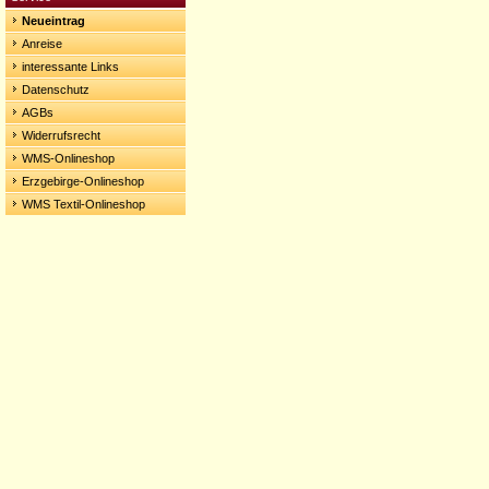
Neueintrag
Anreise
interessante Links
Datenschutz
AGBs
Widerrufsrecht
WMS-Onlineshop
Erzgebirge-Onlineshop
WMS Textil-Onlineshop