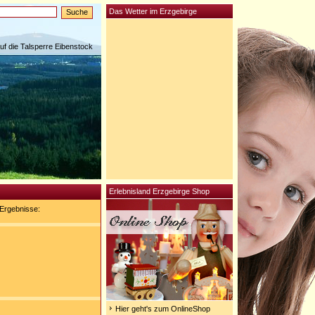
Das Wetter im Erzgebirge
auf die Talsperre Eibenstock
Erlebnisland Erzgebirge Shop
Ergebnisse:
Hier geht's zum OnlineShop