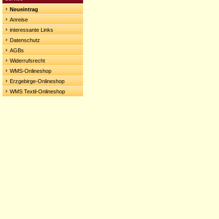
Neueintrag
Anreise
interessante Links
Datenschutz
AGBs
Widerrufsrecht
WMS-Onlineshop
Erzgebirge-Onlineshop
WMS Textil-Onlineshop