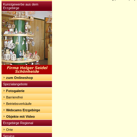
Kunstgewerbe aus dem
Erzgebirge
zum Onlineshop
Spezialangebote
Fotogalerie
Barrierefrei
Betriebsverkäufe
Webcams Erzgebirge
Objekte mit Video
Erzgebirge Regional
Orte
Service