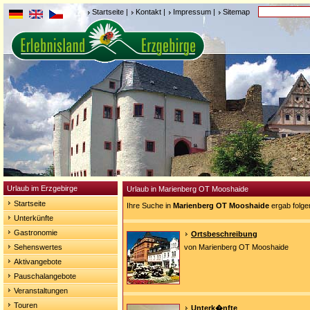
Startseite
|
Kontakt
|
Impressum
|
Sitemap
Urlaub im Erzgebirge
Urlaub in Marienberg OT Mooshaide
Startseite
Ihre Suche in
Marienberg OT Mooshaide
ergab folge
Unterkünfte
Gastronomie
Ortsbeschreibung
Sehenswertes
von Marienberg OT Mooshaide
Aktivangebote
Pauschalangebote
Veranstaltungen
Touren
Unterk�nfte