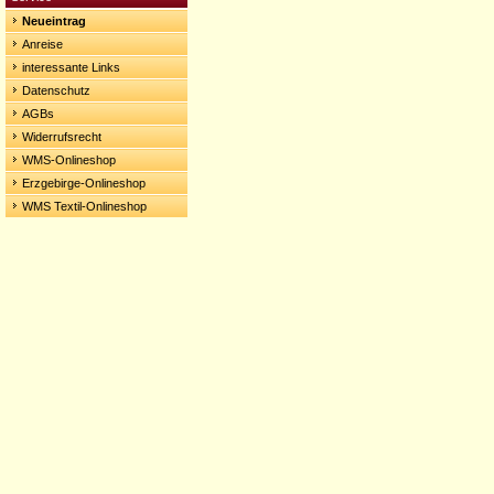
Neueintrag
Anreise
interessante Links
Datenschutz
AGBs
Widerrufsrecht
WMS-Onlineshop
Erzgebirge-Onlineshop
WMS Textil-Onlineshop