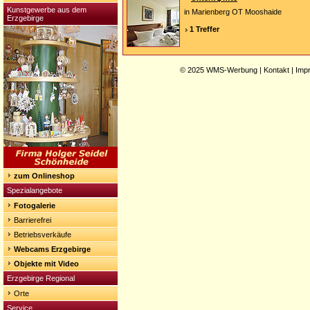
Kunstgewerbe aus dem
in Marienberg OT Mooshaide
Erzgebirge
1 Treffer
© 2025
WMS-Werbung
|
Kontakt
|
Imp
zum Onlineshop
Spezialangebote
Fotogalerie
Barrierefrei
Betriebsverkäufe
Webcams Erzgebirge
Objekte mit Video
Erzgebirge Regional
Orte
Service